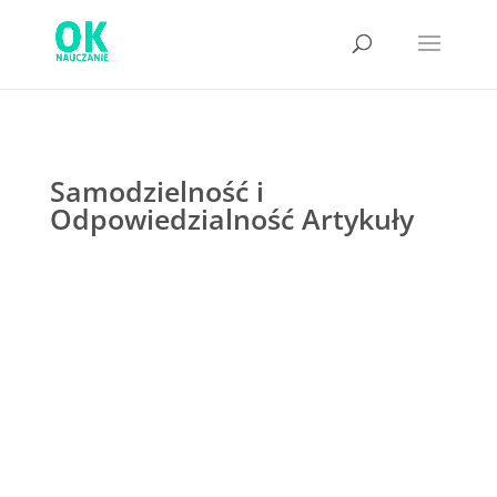
Samodzielność i
Odpowiedzialność Artykuły
Czy takie ocenianie jest możliwe? Wiele
szkół poszukuje systemów oceniania
„odpornych na sztuczną inteligencję”.
Jednak poszukiwanie takiego rozwiązania
może być chybione. Musimy zaakceptować
fakt, że żadne zadanie, ocena ani praca,
którą wykonują uczniowie, nie jest...