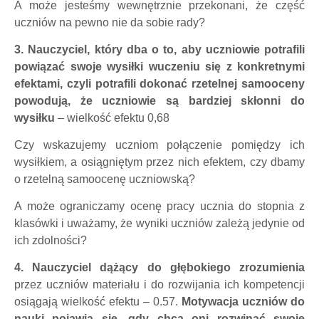
A może jesteśmy wewnętrznie przekonani, że część
uczniów na pewno nie da sobie rady?
3. Nauczyciel, który dba o to, aby uczniowie potrafili
powiązać swoje wysiłki w
uczeniu się z konkretnymi
efektami, czyli potrafili dokonać rzetelnej samooceny
powodują, że uczniowie są bardziej skłonni do
wysiłku
– wielkość efektu 0,68
Czy wskazujemy uczniom połączenie pomiędzy ich
wysiłkiem, a osiągniętym przez nich efektem, czy dbamy
o rzetelną samoocenę uczniowską?
A może ograniczamy ocenę pracy ucznia do stopnia z
klasówki i uważamy, że wyniki uczniów zależą jedynie od
ich zdolności?
4. Nauczyciel dążący do głębokiego zrozumienia
przez uczniów materiału i do
rozwijania ich kompetencji
osiągają wielkość efektu – 0.57.
Motywacja uczniów do
nauki pojawia się, gdy chcą oni rozwinąć swoje