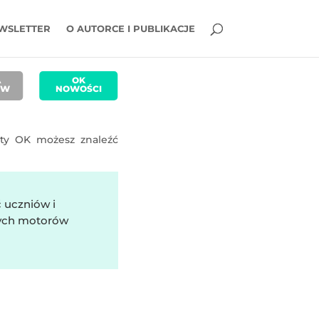
WSLETTER
O AUTORCE I PUBLIKACJE
A
OK
ÓW
NOWOŚCI
aty OK możesz znaleźć
 uczniów i
zych motorów