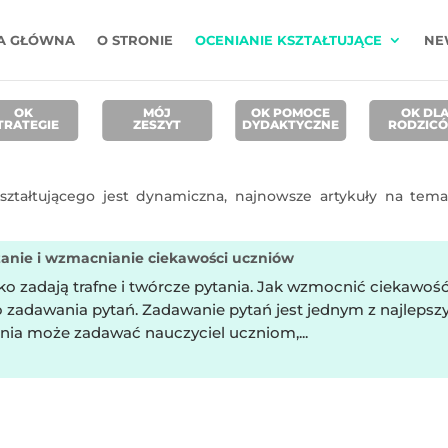
A GŁÓWNA
O STRONIE
OCENIANIE KSZTAŁTUJĄCE
NE
OK
MÓJ
OK POMOCE
OK DL
TRATEGIE
ZESZYT
DYDAKTYCZNE
RODZIC
kształtującego jest dynamiczna, najnowsze artykuły na tem
zanie i wzmacnianie ciekawości uczniów
o zadają trafne i twórcze pytania. Jak wzmocnić ciekawość
o zadawania pytań. Zadawanie pytań jest jednym z najleps
ania może zadawać nauczyciel uczniom,...