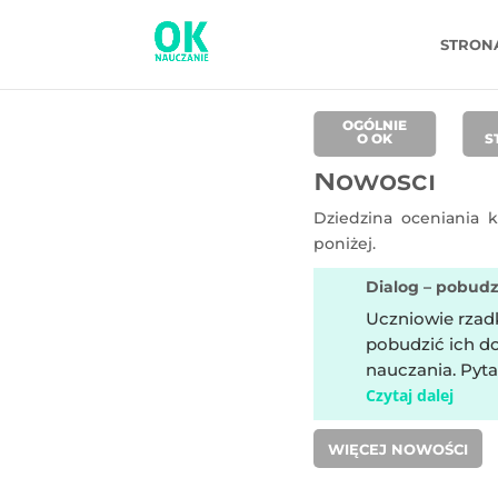
STRON
OGÓLNIE
O OK
S
Nowości
Dziedzina oceniania 
poniżej.
Dialog – pobud
Uczniowie rzadk
pobudzić ich d
nauczania. Pyt
Czytaj dalej
WIĘCEJ NOWOŚCI