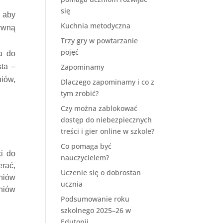
się
, aby
Kuchnia metodyczna
ywną
Trzy gry w powtarzanie
pojęć
a do
ta –
Zapominamy
niów,
Dlaczego zapominamy i co z
tym zrobić?
Czy można zablokować
dostęp do niebezpiecznych
treści i gier online w szkole?
Co pomaga być
ki do
nauczycielem?
erać,
Uczenie się o dobrostan
niów
ucznia
niów
Podsumowanie roku
szkolnego 2025–26 w
Edutopii