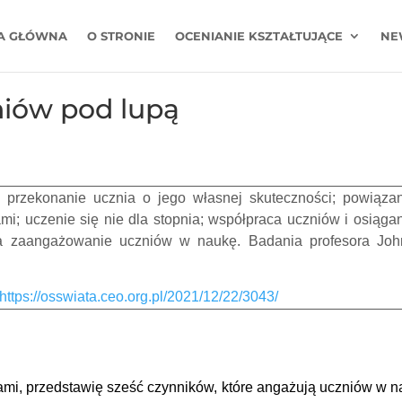
A GŁÓWNA
O STRONIE
OCENIANIE KSZTAŁTUJĄCE
NE
iów pod lupą
 przekonanie ucznia o jego własnej skuteczności; powiąza
i; uczenie się nie dla stopnia; współpraca uczniów i osiąga
a zaangażowanie uczniów w naukę. Badania profesora Joh
https://osswiata.ceo.org.pl/2021/12/22/3043/
niami, przedstawię sześć czynników, które angażują uczniów w 