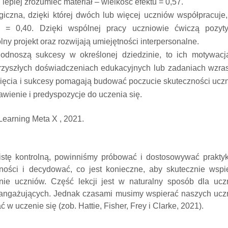
epiej zrozumieć materiał – wielkość efektu = 0,57.
giczna, dzięki której dwóch lub więcej uczniów współpracuje
u = 0,40. Dzięki wspólnej pracy uczniowie ćwiczą pozyt
ny projekt oraz rozwijają umiejętności interpersonalne.
odnoszą sukcesy w określonej dziedzinie, to ich motywacj
rzyszłych doświadczeniach edukacyjnych lub zadaniach wzras
nięcia i sukcesy pomagają budować poczucie skuteczności ucz
wienie i predyspozycje do uczenia się.
Learning Meta X , 2021.
 listę kontrolną, powinniśmy próbować i dostosowywać prakty
ętności i decydować, co jest konieczne, aby skutecznie wspi
ie uczniów. Część lekcji jest w naturalny sposób dla ucz
 angażujących. Jednak czasami musimy wspierać naszych ucz
 w uczenie się (zob. Hattie, Fisher, Frey i Clarke, 2021).