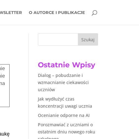
WSLETTER
O AUTORCE I PUBLIKACJE
Szukaj
Ostatnie Wpisy
nie
Dialog – pobudzanie i
nie
wzmacnianie ciekawości
na
uczniów
Jak wydłużyć czas
koncentracji uwagi ucznia
Ocenianie odporne na AI
Porozmawiać z uczniami o
ostatnim dniu nowego roku
naukę
szkolnego