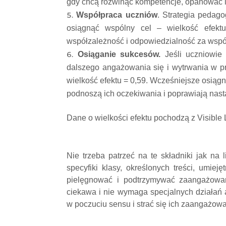
gdy chcą rozwinąć kompetencje, opanować i l
Współpraca uczniów
. Strategia pedago
osiągnąć wspólny cel – wielkość efekt
współzależność i odpowiedzialność za wspól
Osiąganie sukcesów.
Jeśli uczniowie 
dalszego angażowania się i wytrwania w p
wielkość efektu = 0,59. Wcześniejsze osiąg
podnoszą ich oczekiwania i poprawiają nasta
Dane o wielkości efektu pochodzą z Visible 
Nie trzeba patrzeć na te składniki jak na
specyfiki klasy, określonych treści, umiej
pielęgnować i podtrzymywać zaangażowan
ciekawa i nie wymaga specjalnych działań
w poczuciu sensu i strać się ich zaangażować