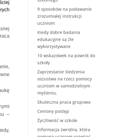
ściej
9 sposobów na podawanie
órych
zrozumiałej instrukcji
uczniom
asnej
Kiedy dobre badania
praca
edukacyjne są źle
wykorzystywane
10 wskazówek na powrót do
szkoły
nie,
Zaprzestanie śledzenia
tywne
oszustwa na rzecz pomocy
uczniom w samodzielnym
aukę
myśleniu.
Skuteczna praca grupowa
tnymi
Ceniony postęp
ku –
Życzliwość w szkole
Informacja zwrotna, która
tedy,
pomaga uczniom rozwijać