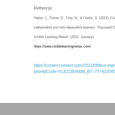
Refrencje:
Hattie, J., Fisher, D., Frey, N., & Clarke, S. (2021).
Col
independent and inter-dependent learners.
Thousand O
Visible Learning MetaX. (2021, January).
https://www.visiblelearningmetax.com/
https://corwin-connect.com/2021/08/four-ingr
priorityCode=VLE21B04&M_BT=77743204