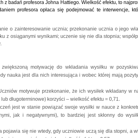
h z badań profesora Johna Hattiego. Wielkość efektu, to najpro
Zdaniem profesora opłaca się podejmować te interwencje, kt
nie o zainteresowanie ucznia; przekonanie ucznia o jego wł
u z osiąganymi wynikami; uczenie się nie dla stopnia; współ
.
 zwiększoną motywację do wkładania wysiłku w pozyskiwa
gdy nauka jest dla nich interesująca i wobec której mają pozy
Uczniów motywuje przekonanie, że ich wysiłek wkładany w n
 lub długoterminowe) korzyści – wielkość efektu = 0,71.
 uczeń jest w stanie powiązać swoje wysiłki w nauce z konkre
ymi, jak i negatywnymi), to bardziej jest skłonny do wysił
 pojawia się nie wtedy, gdy uczniowie uczą się dla stopni, a w