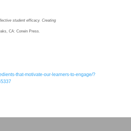
lective student efficacy. Creating
aks, CA: Corwin Press.
edients-that-motivate-our-learners-to-engage/?
55337