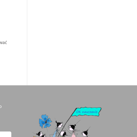
iwać
o