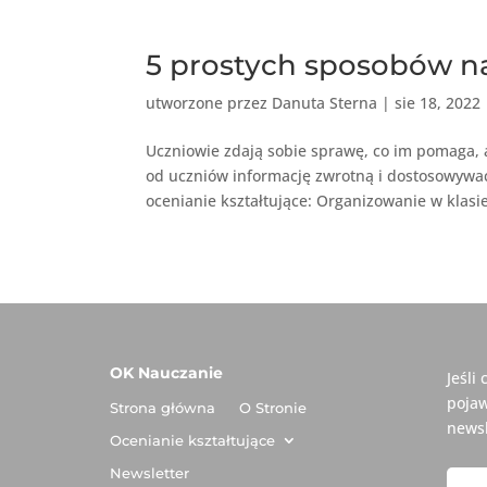
5 prostych sposobów na
utworzone przez
Danuta Sterna
|
sie 18, 2022
Uczniowie zdają sobie sprawę, co im pomaga, a
od uczniów informację zwrotną i dostosowywać d
ocenianie kształtujące: Organizowanie w klasie
OK Nauczanie
Jeśli
pojaw
Strona główna
O Stronie
newsl
Ocenianie kształtujące
Newsletter