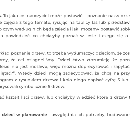
s. To jako cel nauczyciel może postawić – poznanie nazw dr
zajęcia z tego tematu, rysując na tablicy las lub przedstaw
i, o czym według nich będą zajęcia i jaki możemy postawić sobi
 powiedzieć, co chciałyby poznać w lesie i czego się o
rzykład poznanie drzew, to trzeba wytłumaczyć dzieciom, że zo
amy, że cel osiągnęliśmy. Dzieci łatwo zrozumieją, że pozn
sie nie jest możliwe, więc można doprecyzować i zapytać: 
miętać?”. Wtedy dzieci mogą zadecydować, że chcą na przy
gram z rysunkiem drzewa i koło niego napisać cyfrę 5 lub 
rysowali symbolicznie 5 drzew.
ać kształt liści drzew, lub chciałyby wiedzieć które z drzew 
 dzieci w planowanie
i uwzględnia ich potrzeby, budowane 