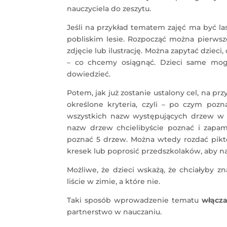
nauczyciela do zeszytu.
Jeśli na przykład tematem zajęć ma być la
pobliskim lesie. Rozpocząć można pierwsze 
zdjęcie lub ilustrację. Można zapytać dziec
– co chcemy osiągnąć. Dzieci same mogą
dowiedzieć.
Potem, jak już zostanie ustalony cel, na p
określone kryteria, czyli – po czym pozn
wszystkich nazw występujących drzew w le
nazw drzew chcielibyście poznać i zapa
poznać 5 drzew. Można wtedy rozdać pikto
kresek lub poprosić przedszkolaków, aby na
Możliwe, że dzieci wskażą, że chciałyby zn
liście w zimie, a które nie.
Taki sposób wprowadzenie tematu
włącza
partnerstwo w nauczaniu.