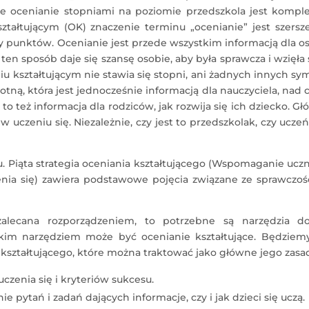
e ocenianie stopniami na poziomie przedszkola jest komple
ztałtującym (OK) znaczenie terminu „ocenianie” jest szersz
y punktów. Ocenianie jest przede wszystkim informacją dla o
 ten sposób daje się szansę osobie, aby była sprawcza i wzięła
iu kształtującym nie stawia się stopni, ani żadnych innych sy
otną, która jest jednocześnie informacją dla nauczyciela, nad
to też informacja dla rodziców, jak rozwija się ich dziecko. G
uczeniu się. Niezależnie, czy jest to przedszkolak, czy uczeń
 Piąta strategia oceniania kształtującego (Wspomaganie ucz
enia się) zawiera podstawowe pojęcia związane ze sprawczoś
zalecana rozporządzeniem, to potrzebne są narzędzia do
kim narzędziem może być ocenianie kształtujące. Będziemy
kształtującego, które można traktować jako główne jego zasa
czenia się i kryteriów sukcesu.
e pytań i zadań dających informacje, czy i jak dzieci się uczą.