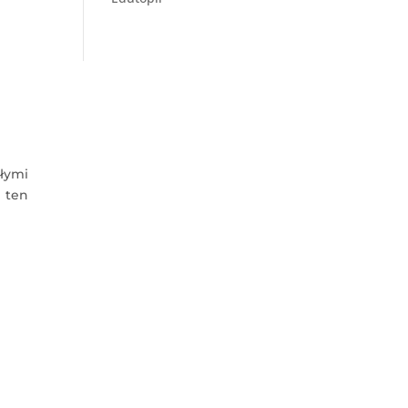
ałymi
 ten