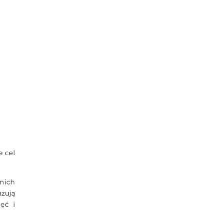
e cel
nich
ażują
ęć i