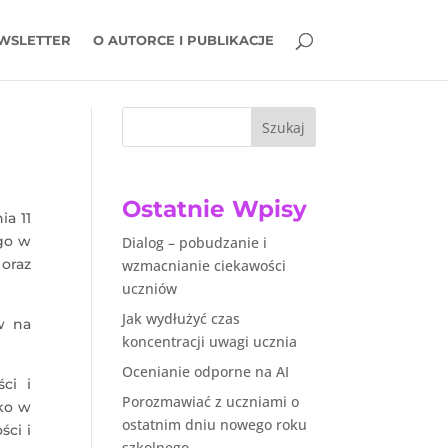
WSLETTER
O AUTORCE I PUBLIKACJE
Szukaj
Ostatnie Wpisy
a 11
go w
Dialog – pobudzanie i
oraz
wzmacnianie ciekawości
uczniów
Jak wydłużyć czas
w na
koncentracji uwagi ucznia
Ocenianie odporne na AI
ci i
Porozmawiać z uczniami o
ko w
ostatnim dniu nowego roku
ci i
szkolnego