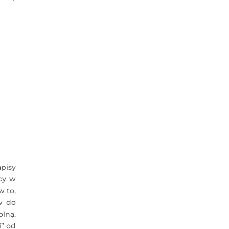
apisy
cy w
w to,
w do
lną.
i” od