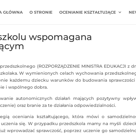
A GŁÓWNA
O STRONIE
OCENIANIE KSZTAŁTUJĄCE
NE
dszkolu wspomagana
jącym
rzedszkolnego (ROZPORZĄDZENIE MINISTRA EDUKACJI z dni
edszkolaka. W wymienionych celach wychowania przedszkolne
ienie każdemu dziecku warunków do budowania sprawczości 
bie i wspólnego dobra.
owanie autonomicznych działań mających pozytywny wpły
czenie) oraz branie za te działania odpowiedzialności.
egią oceniania kształtującego, która mówi o samodzielnoś
 uczenia się. W przypadku przedszkola mamy na myśli dziec
uż wprowadzać sprawczość, poprzez uczenie go samodzielnoś