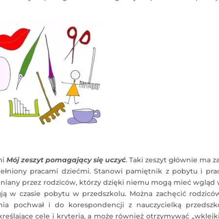
mi
Mój zeszyt pomagający się uczyć
. Taki zeszyt głównie ma z
ełniony pracami dziećmi. Stanowi pamiętnik z pobytu i pra
niany przez rodziców, którzy dzięki niemu mogą mieć wgląd 
mują w czasie pobytu w przedszkolu. Można zachęcić rodzicó
nia pochwał i do korespondencji z nauczycielką przedszko
ślające cele i kryteria, a może również otrzymywać „wklejk