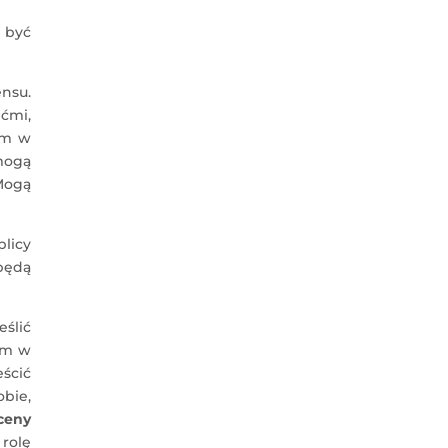
y być
ensu.
ćmi,
um w
mogą
 Mogą
licy
 będą
ślić
am w
ścić
obie,
ceny
rolę