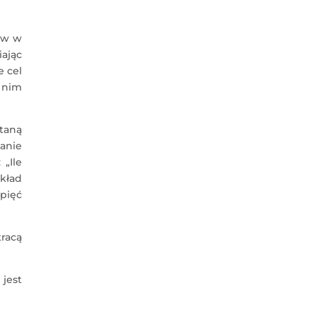
zew w
iając
e cel
 nim
staną
anie
„Ile
kład
pięć
tracą
jest