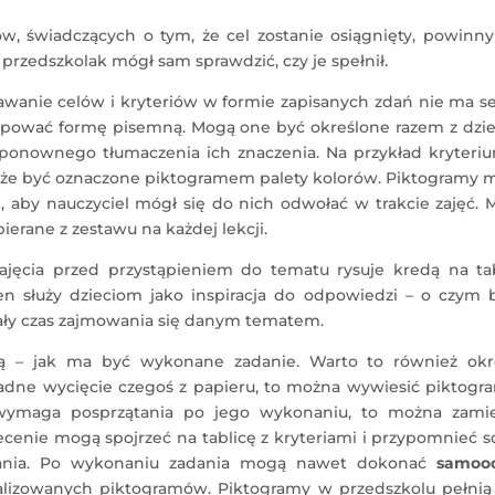
ów, świadczących o tym, że cel zostanie osiągnięty, powinn
 przedszkolak mógł sam sprawdzić, czy je spełnił.
dawanie celów i kryteriów w formie zapisanych zdań nie ma s
tępować formę pisemną. Mogą one być określone razem z dzie
i ponownego tłumaczenia ich znaczenia. Na przykład kryteri
że być oznaczone piktogramem palety kolorów. Piktogramy 
ak, aby nauczyciel mógł się do nich odwołać w trakcie zajęć.
ierane z zestawu na każdej lekcji.
jęcia przed przystąpieniem do tematu rysuje kredą na tab
 ten służy dzieciom jako inspiracja do odpowiedzi – o czym
 cały czas zajmowania się danym tematem.
ką – jak ma być wykonane zadanie. Warto to również okre
adne wycięcie czegoś z papieru, to można wywiesić piktogr
e wymaga posprzątania po jego wykonaniu, to można zamie
ecenie mogą spojrzeć na tablicę z kryteriami i przypomnieć s
iwania. Po wykonaniu zadania mogą nawet dokonać
samoo
ealizowanych piktogramów. Piktogramy w przedszkolu pełnią 