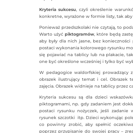
Kryteria sukcesu
, czyli określenie warunk
konkretne, wyrażone w formie listy, tak aby
Ponieważ przedszkolaki nie czytają, to po
Warto użyć
piktogramów
, które będą zas
aby były dla nich jasne, bez koniecznośc
postaci wykonania kolorowego rysunku mo
się pojawiać na tablicy lub na plakacie, t
one być określone wcześniej i tylko być wyb
W pedagogice waldorfskiej prowadzący za
obrazek ilustrujący temat i cel. Obrazek
zajęcia. Obrazek widnieje na tablicy przez
Kryteria sukcesu są dla dzieci wskazów
piktogramami, np. gdy zadaniem jest dokł
postaci rysunku nożyczek, jeśli zadani
rysunek szczotki itp. Dzieci wykonując pol
co powinny zrobić, aby spełnić oczek
poprzez przypisanie do swojej pracy – zr