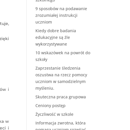
9 sposobów na podawanie
zrozumiałej instrukcji
uczniom
tuje,
Kiedy dobre badania
edukacyjne są źle
ięki
wykorzystywane
10 wskazówek na powrót do
szkoły
Zaprzestanie śledzenia
oszustwa na rzecz pomocy
uczniom w samodzielnym
myśleniu.
lów i
Skuteczna praca grupowa
Ceniony postęp
Życzliwość w szkole
ka w
Informacja zwrotna, która
ci i
pomaga uczniom rozwijać