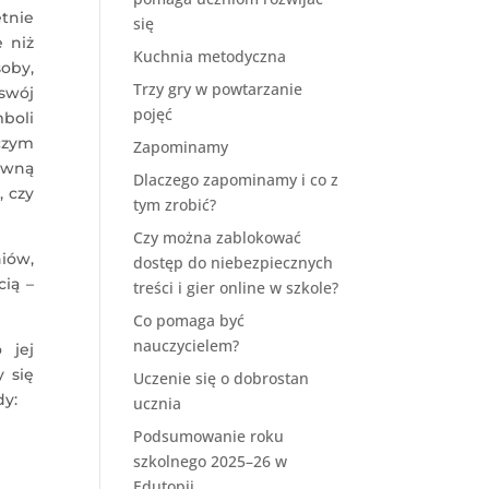
tnie
się
e niż
Kuchnia metodyczna
soby,
Trzy gry w powtarzanie
 swój
pojęć
mboli
 czym
Zapominamy
łówną
Dlaczego zapominamy i co z
, czy
tym zrobić?
Czy można zablokować
niów,
dostęp do niebezpiecznych
cią –
treści i gier online w szkole?
Co pomaga być
nauczycielem?
 jej
 się
Uczenie się o dobrostan
dy:
ucznia
Podsumowanie roku
szkolnego 2025–26 w
Edutopii