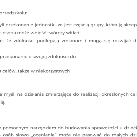
przedszkolu:
i przekonanie jednostki, że jest częścią grupy, która ją akcep
j ta osoba może wnieść twórczy wkład;
ie, że zdolności podlegają zmianom i mogą się rozwijać dz
 przekonanie o swojej zdolności do
 celów, także w niekorzystnych
a myśli na działania zmierzające do realizacji określonych ce
ią.
kle pomocnym narzędziem do budowania sprawczości u dziec
h osób słowo „ocenianie” może nie pasować do małych dzie