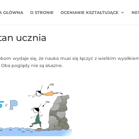
A GŁÓWNA
O STRONIE
OCENIANIE KSZTAŁTUJĄCE
NE
tan ucznia
sobom wydaje się, że nauka musi się łączyć z wielkim wysiłkie
Oba poglądy nie są słuszne.