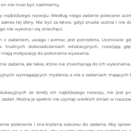
e on nie musi być nadmierny.
ry najbliższego rozwoju
. Według niego zadanie polecane uczn
res tej sfery. Nie być za łatwe, gdyż znudzi ucznia i nie 
 go nie wykona i się zniechęci.
 z zadaniem, uwaga i pomoc jest potrzebna. Uczniowie gd
 trudnych doświadczeniach edukacyjnych, rozwijają głę
yli mają motywację do pokonania wyzwania.
 zadania, ale takie, które nie zniechęcają do ich wykonania.
jnych wymagających myślenia, a nie o zadaniach mających t
ukacyjnych ze strefy ich najbliższego rozwoju, nie jest pr
h zadań. Można je spełnić nie czyniąc wielkich zmian w naucza
mie polecenie i zna kryteria sukcesu do zadania. Aby spraw
można go o to zapytać, aby swoimi słowami powiedział na 