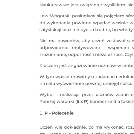
Nauka zawsze jest związana z wysiłkiem, al
Lew Wogotski posługiwał się pojęciem
sfe
do wykonania powinno wpadać właśnie w zak
satysfakcji oraz nie być za trudne, bo wtedy
Nie ma powodów, aby uczeń zostawał sam
odpowiednio motywowani i wspierani w
zrozumienie, odporność i niezależność. Cz
Kluczem jest angażowanie uczniów w ambitne
W tym wpisie mówimy o zadaniach edukacy
na celu wyćwiczenie pewnej umiejętności.
Wybór i realizacja przez uczniów zadań ed
Poniżej warunki (
5 x P
) konieczne dla takic
P – Polecenie
Uczeń wie dokładnie, co ma wykonać, rozu
czy uczeń wie, co ma właściwie zrobić, 