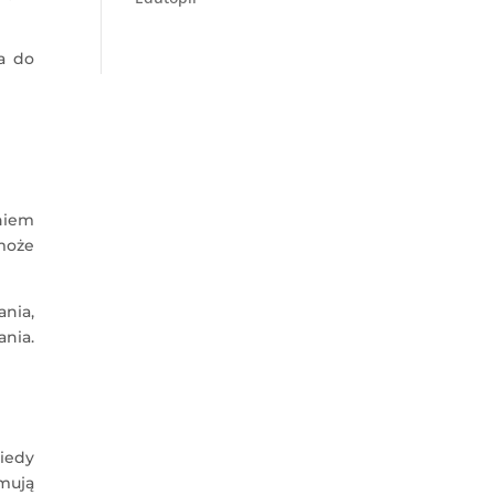
a do
niem
 może
ania,
ania.
iedy
jmują