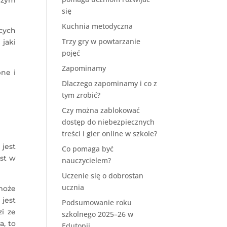
się
Kuchnia metodyczna
cych
Trzy gry w powtarzanie
jaki
pojęć
Zapominamy
ne i
Dlaczego zapominamy i co z
tym zrobić?
Czy można zablokować
dostęp do niebezpiecznych
treści i gier online w szkole?
jest
Co pomaga być
st w
nauczycielem?
Uczenie się o dobrostan
ucznia
może
 jest
Podsumowanie roku
zi ze
szkolnego 2025–26 w
a, to
Edutopii