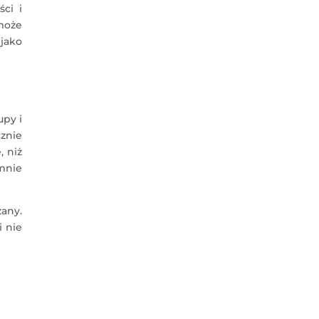
ci i
może
jako
upy i
znie
, niż
mnie
any.
i nie