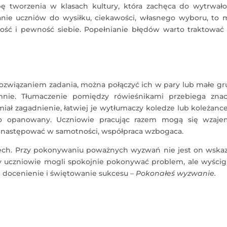
ę tworzenia w klasach kultury, która zachęca do wytrwałoś
nie uczniów do wysiłku, ciekawości, własnego wyboru, to 
ść i pewność siebie. Popełnianie błędów warto traktować 
rozwiązaniem zadania, można połączyć ich w pary lub małe gr
mnie. Tłumaczenie pomiędzy rówieśnikami przebiega znac
miał zagadnienie, łatwiej je wytłumaczy koledze lub koleżance
no opanowany. Uczniowie pracując razem mogą się wzaje
 następować w samotności, współpraca wzbogaca.
iech. Przy pokonywaniu poważnych wyzwań nie jest on wskaz
by uczniowie mogli spokojnie pokonywać problem, ale wyścig
t docenienie i świętowanie sukcesu –
Pokonałeś wyzwanie.