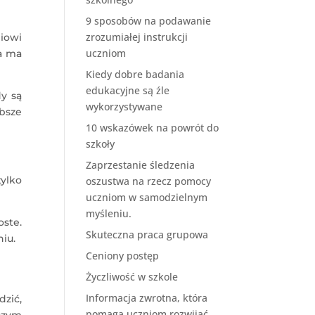
9 sposobów na podawanie
zrozumiałej instrukcji
iowi
uczniom
da ma
Kiedy dobre badania
edukacyjne są źle
y są
wykorzystywane
bsze
10 wskazówek na powrót do
szkoły
Zaprzestanie śledzenia
ylko
oszustwa na rzecz pomocy
uczniom w samodzielnym
myśleniu.
oste.
Skuteczna praca grupowa
niu.
Ceniony postęp
Życzliwość w szkole
Informacja zwrotna, która
dzić,
pomaga uczniom rozwijać
czym