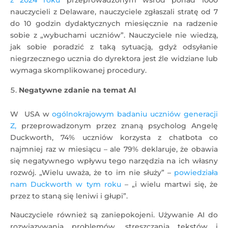
z 2024 roku
przeprowadzonym wśród ponad 1000
nauczycieli z Delaware, nauczyciele zgłaszali stratę od 7
do 10 godzin dydaktycznych miesięcznie na radzenie
sobie z „wybuchami uczniów”. Nauczyciele nie wiedzą,
jak sobie poradzić z taką sytuacją, gdyż odsyłanie
niegrzecznego ucznia do dyrektora jest źle widziane lub
wymaga skomplikowanej procedury.
Negatywne zdanie na temat AI
W USA w
ogólnokrajowym badaniu uczniów generacji
Z,
przeprowadzonym przez znaną psycholog Angelę
Duckworth, 74% uczniów korzysta z chatbota co
najmniej raz w miesiącu – ale 79% deklaruje, że obawia
się negatywnego wpływu tego narzędzia na ich własny
rozwój. „Wielu uważa, że ​​to im nie służy” –
powiedziała
nam Duckworth w tym roku
– „i wielu martwi się, że
przez to staną się leniwi i głupi”.
Nauczyciele również są zaniepokojeni. Używanie AI do
rozwiązywania problemów, streszczania tekstów i