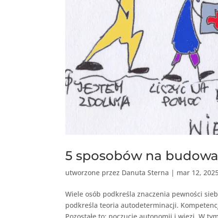
5 sposobów na budowan
utworzone przez
Danuta Sterna
|
mar 12, 202
Wiele osób podkreśla znaczenia pewności sieb
podkreśla teoria autodeterminacji. Kompetencj
Pozostałe to: poczucie autonomii i więzi. W tym