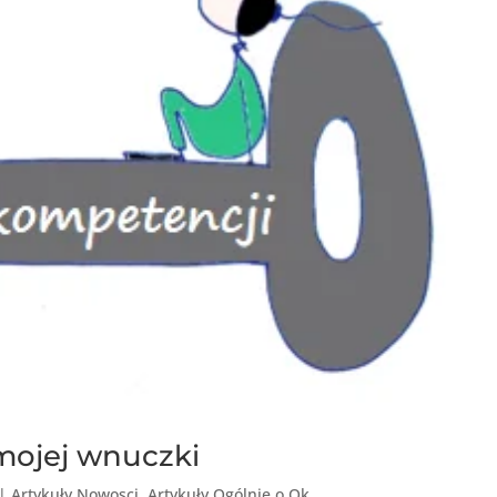
mojej wnuczki
|
Artykuły Nowosci
,
Artykuły Ogólnie o Ok