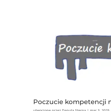
Poczucie kompetencji 
utworzone przez
Danuta Sterna
|
mar 3, 2025