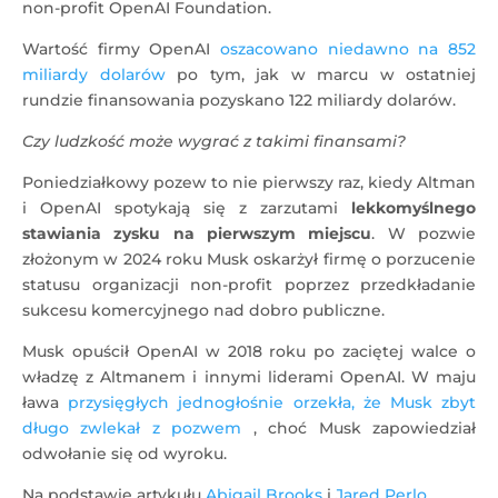
non-profit OpenAI Foundation.
Wartość firmy OpenAI
oszacowano niedawno na 852
miliardy dolarów
po tym, jak w marcu w ostatniej
rundzie finansowania pozyskano 122 miliardy dolarów.
Czy ludzkość może wygrać z takimi finansami?
Poniedziałkowy pozew to nie pierwszy raz, kiedy Altman
i OpenAI spotykają się z zarzutami
lekkomyślnego
stawiania zysku na pierwszym miejscu
. W pozwie
złożonym w 2024 roku Musk oskarżył firmę o porzucenie
statusu organizacji non-profit poprzez przedkładanie
sukcesu komercyjnego nad dobro publiczne.
Musk opuścił OpenAI w 2018 roku po zaciętej walce o
władzę z Altmanem i innymi liderami OpenAI. W maju
ława
przysięgłych jednogłośnie orzekła, że ​​Musk zbyt
długo zwlekał z pozwem
, choć Musk zapowiedział
odwołanie się od wyroku.
Na podstawie artykułu
Abigail Brooks
i
Jared Perlo