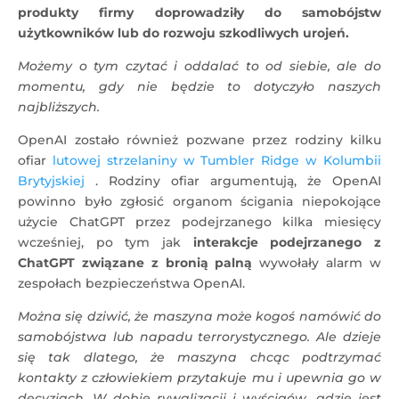
produkty firmy doprowadziły do ​​samobójstw
użytkowników lub do rozwoju szkodliwych urojeń.
Możemy o tym czytać i oddalać to od siebie, ale do
momentu, gdy nie będzie to dotyczyło naszych
najbliższych.
OpenAI zostało również pozwane przez rodziny kilku
ofiar
lutowej strzelaniny w Tumbler Ridge w Kolumbii
Brytyjskiej
. Rodziny ofiar argumentują, że OpenAI
powinno było zgłosić organom ścigania niepokojące
użycie ChatGPT przez podejrzanego kilka miesięcy
wcześniej, po tym jak
interakcje podejrzanego z
ChatGPT związane z bronią palną
wywołały alarm w
zespołach bezpieczeństwa OpenAI.
Można się dziwić, że maszyna może kogoś namówić do
samobójstwa lub napadu terrorystycznego. Ale dzieje
się tak dlatego, że maszyna chcąc podtrzymać
kontakty z człowiekiem przytakuje mu i upewnia go w
decyzjach. W dobie rywalizacji i wyścigów, gdzie jest