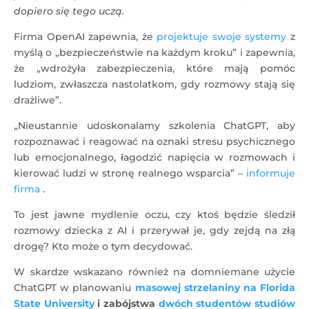
dopiero się tego uczą.
Firma OpenAI zapewnia, że
​​projektuje swoje systemy
z
myślą o „bezpieczeństwie na każdym kroku” i zapewnia,
że ​​„wdrożyła zabezpieczenia, które mają pomóc
ludziom, zwłaszcza nastolatkom, gdy rozmowy stają się
drażliwe”.
„Nieustannie udoskonalamy szkolenia ChatGPT, aby
rozpoznawać i reagować na oznaki stresu psychicznego
lub emocjonalnego, łagodzić napięcia w rozmowach i
kierować ludzi w stronę realnego wsparcia” –
informuje
firma
.
To jest jawne mydlenie oczu, czy ktoś będzie śledził
rozmowy dziecka z AI i przerywał je, gdy zejdą na złą
drogę? Kto może o tym decydować.
W skardze wskazano również na domniemane użycie
ChatGPT w planowaniu
masowej strzelaniny na Florida
State University
i zabójstwa
dwóch studentów studiów