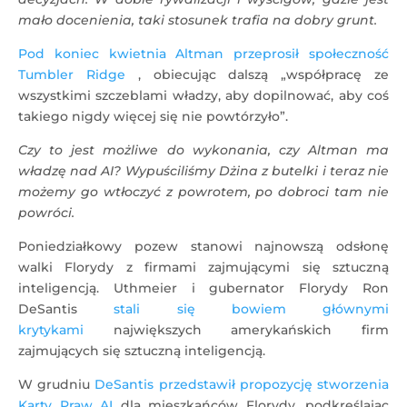
mało docenienia, taki stosunek trafia na dobry grunt.
Pod koniec kwietnia Altman przeprosił społeczność
Tumbler Ridge
, obiecując dalszą „współpracę ze
wszystkimi szczeblami władzy, aby dopilnować, aby coś
takiego nigdy więcej się nie powtórzyło”.
Czy to jest możliwe do wykonania, czy Altman ma
władzę nad AI? Wypuściliśmy Dżina z butelki i teraz nie
możemy go wtłoczyć z powrotem, po dobroci tam nie
powróci.
Poniedziałkowy pozew stanowi najnowszą odsłonę
walki Florydy z firmami zajmującymi się sztuczną
inteligencją. Uthmeier i gubernator Florydy Ron
DeSantis
stali się bowiem głównymi
krytykami
największych amerykańskich firm
zajmujących się sztuczną inteligencją.
W grudniu
DeSantis przedstawił propozycję stworzenia
Karty Praw AI
dla mieszkańców Florydy, podkreślając