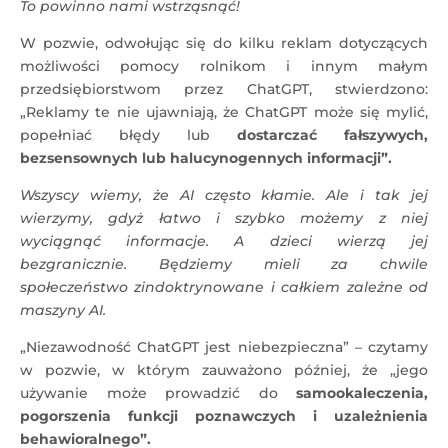
To powinno nami wstrząsnąć!
W pozwie, odwołując się do kilku reklam dotyczących
możliwości pomocy rolnikom i innym małym
przedsiębiorstwom przez ChatGPT, stwierdzono:
„Reklamy te nie ujawniają, że ChatGPT może się mylić,
popełniać błędy lub
dostarczać fałszywych,
bezsensownych lub halucynogennych informacji”.
Wszyscy wiemy, że AI często kłamie. Ale i tak jej
wierzymy, gdyż łatwo i szybko możemy z niej
wyciągnąć informacje. A dzieci wierzą jej
bezgranicznie. Będziemy mieli za chwile
społeczeństwo zindoktrynowane i całkiem zależne od
maszyny AI.
„Niezawodność ChatGPT jest niebezpieczna” – czytamy
w pozwie, w którym zauważono później, że „jego
używanie może prowadzić do
samookaleczenia,
pogorszenia funkcji poznawczych i uzależnienia
behawioralnego”.