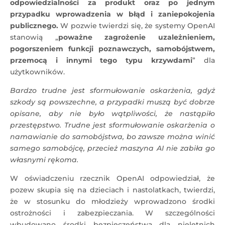
odpowiedzialności za produkt oraz po jednym
przypadku wprowadzenia w błąd i zaniepokojenia
publicznego.
W pozwie twierdzi się, że systemy OpenAI
stanowią „
poważne zagrożenie uzależnieniem,
pogorszeniem funkcji poznawczych, samobójstwem,
przemocą i innymi tego typu krzywdami
” dla
użytkowników.
Bardzo trudne jest sformułowanie oskarżenia, gdyż
szkody są powszechne, a przypadki muszą być dobrze
opisane, aby nie było wątpliwości, że nastąpiło
przestępstwo. Trudne jest sformułowanie oskarżenia o
namawianie do samobójstwa, bo zawsze można winić
samego samobójcę, przecież maszyna AI nie zabiła go
własnymi rękoma.
W oświadczeniu rzecznik OpenAI odpowiedział, że
pozew skupia się na dzieciach i nastolatkach, twierdzi,
że w stosunku do młodzieży wprowadzono środki
ostrożności i zabezpieczania. W szczególności
wbudowano środki bezpieczeństwa dla nieletnich