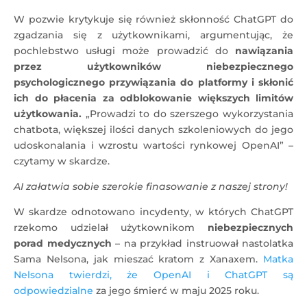
W pozwie krytykuje się również skłonność ChatGPT do
zgadzania się z użytkownikami, argumentując, że
pochlebstwo usługi może prowadzić do
nawiązania
przez użytkowników niebezpiecznego
psychologicznego przywiązania do platformy i skłonić
ich do płacenia za odblokowanie większych limitów
użytkowania.
„Prowadzi to do szerszego wykorzystania
chatbota, większej ilości danych szkoleniowych do jego
udoskonalania i wzrostu wartości rynkowej OpenAI” –
czytamy w skardze.
AI załatwia sobie szerokie finasowanie z naszej strony!
W skardze odnotowano incydenty, w których ChatGPT
rzekomo udzielał użytkownikom
niebezpiecznych
porad medycznych
– na przykład instruował nastolatka
Sama Nelsona, jak mieszać kratom z Xanaxem.
Matka
Nelsona twierdzi, że OpenAI i ChatGPT są
odpowiedzialne
za jego śmierć w maju 2025 roku.