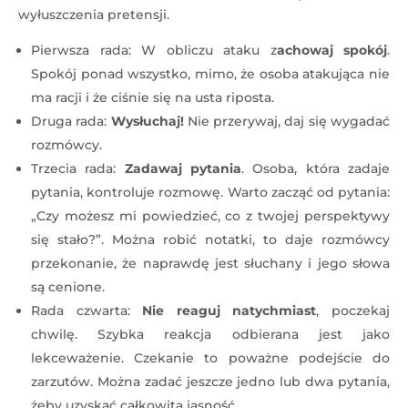
wyłuszczenia pretensji.
Pierwsza rada: W obliczu ataku z
achowaj spokój
.
Spokój ponad wszystko, mimo, że osoba atakująca nie
ma racji i że ciśnie się na usta riposta.
Druga rada:
Wysłuchaj!
Nie przerywaj, daj się wygadać
rozmówcy.
Trzecia rada:
Zadawaj pytania
. Osoba, która zadaje
pytania, kontroluje rozmowę. Warto zacząć od pytania:
„Czy możesz mi powiedzieć, co z twojej perspektywy
się stało?”. Można robić notatki, to daje rozmówcy
przekonanie, że naprawdę jest słuchany i jego słowa
są cenione.
Rada czwarta:
Nie reaguj natychmiast
, poczekaj
chwilę. Szybka reakcja odbierana jest jako
lekceważenie. Czekanie to poważne podejście do
zarzutów. Można zadać jeszcze jedno lub dwa pytania,
żeby uzyskać całkowitą jasność.