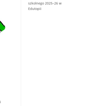
szkolnego 2025–26 w
Edutopii
i