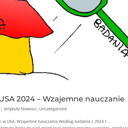
 USA 2024 – Wzajemne nauczanie
|
Artykuły Nowosci
,
Uncategorized
 w USA. Wzajemne nauczanie Według badania z 2024 r. ,
tematu będą musieli przekazać wiedzę innemu uczniowi, zwiększ