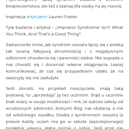
bezpieczeństwa, ale też z szansą dla osoby na jej rozwój.
Inspiracja
artykułem
Lauren Foster
Tyle badania i artykuł – „Impostor Syndrome’ Isn’t What
You Think. And That’s a Good Thing”.
Zastanowiło mnie, jak syndrom oszusta łączy się z polską
tak zwaną fałszywą skromnością i z negatywnym
odbiorem chwalenia się i pewności siebie. Nie wypada u
nas chwalić się i doceniać własne osiągnięcia. Lepiej
komunikować, że coś się przypadkiem udało, że na
zaszczyty się nie zasłużyło.
Jeśli dorośli, na przykład nauczyciele, mają taką
postawę, to „sprzedają” ją też uczniom. Stąd u uczniów
brak wiary w swoje możliwości i mit, że sukces zależy od
wrodzonych zdolności, którymi Bóg nas obdarza, a nie
od włożonego wysiłku. Osoba z syndromem oszusta (a
prawie każdy uczeń ma go w szkole zaszczepionego)
pogłębia własną, słabą opinię o sobie. Jeśli ktoś nie