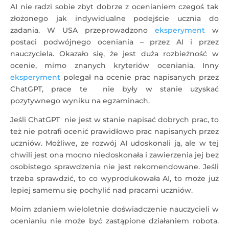
AI nie radzi sobie zbyt dobrze z ocenianiem czegoś tak
złożonego jak indywidualne podejście ucznia do
zadania. W USA przeprowadzono
eksperyment
w
postaci podwójnego oceniania – przez AI i przez
nauczyciela. Okazało się, że jest duża rozbieżność w
ocenie, mimo znanych kryteriów oceniania. Inny
eksperyment
polegał na ocenie prac napisanych przez
ChatGPT, prace te nie były w stanie uzyskać
pozytywnego wyniku na egzaminach.
Jeśli ChatGPT nie jest w stanie napisać dobrych prac, to
też nie potrafi ocenić prawidłowo prac napisanych przez
uczniów. Możliwe, ze rozwój AI udoskonali ją, ale w tej
chwili jest ona mocno niedoskonała i zawierzenia jej bez
osobistego sprawdzenia nie jest rekomendowane. Jeśli
trzeba sprawdzić, to co wyprodukowała AI, to może już
lepiej samemu się pochylić nad pracami uczniów.
Moim zdaniem wieloletnie doświadczenie nauczycieli w
ocenianiu nie może być zastąpione działaniem robota.