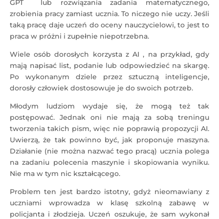
GPT lub rozwiązania zadania matematycznego,
zrobienia pracy zamiast ucznia. To niczego nie uczy. Jeśli
taką pracę daje uczeń do oceny nauczycielowi, to jest to
praca w próżni i zupełnie niepotrzebna.
Wiele osób dorosłych korzysta z AI , na przykład, gdy
mają napisać list, podanie lub odpowiedzieć na skargę.
Po wykonanym dziele przez sztuczną inteligencje,
dorosły człowiek dostosowuje je do swoich potrzeb.
Młodym ludziom wydaje się, że mogą też tak
postępować. Jednak oni nie mają za sobą treningu
tworzenia takich pism, więc nie poprawią propozycji AI.
Uwierzą, że tak powinno być, jak proponuje maszyna.
Działanie (nie można nazwać tego pracą) ucznia polega
na zadaniu polecenia maszynie i skopiowania wyniku.
Nie ma w tym nic kształcącego.
Problem ten jest bardzo istotny, gdyż nieomawiany z
uczniami wprowadza w klasę szkolną zabawę w
policjanta i złodzieja. Uczeń oszukuje, że sam wykonał