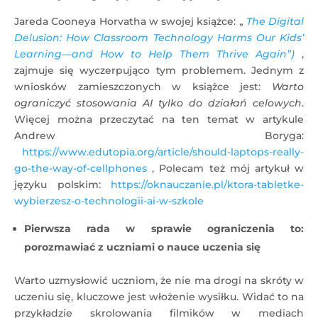
Jareda Cooneya Horvatha w swojej książce: „
The Digital
Delusion: How Classroom Technology Harms Our Kids’
Learning—and How to Help Them Thrive Again”)
,
zajmuje się wyczerpująco tym problemem. Jednym z
wniosków zamieszczonych w książce jest:
Warto
ograniczyć stosowania AI tylko do działań celowych
.
Więcej można przeczytać na ten temat w artykule
Andrew Boryga:
https://www.edutopia.org/article/should-laptops-really-
go-the-way-of-cellphones
, Polecam też mój artykuł w
języku polskim:
https://oknauczanie.pl/ktora-tabletke-
wybierzesz-o-technologii-ai-w-szkole
Pierwsza rada w sprawie ograniczenia to:
porozmawiać z uczniami o nauce uczenia się
Warto uzmysłowić uczniom, że nie ma drogi na skróty w
uczeniu się, kluczowe jest włożenie wysiłku. Widać to na
przykładzie skrolowania filmików w mediach