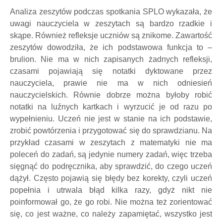
Analiza zeszytów podczas spotkania SPLO wykazała, że
uwagi nauczyciela w zeszytach są bardzo rzadkie i
skąpe. Również refleksje uczniów są znikome. Zawartość
zeszytów dowodziła, że ich podstawowa funkcja to –
brulion. Nie ma w nich zapisanych żadnych refleksji,
czasami pojawiają się notatki dyktowane przez
nauczyciela, prawie nie ma w nich odniesień
nauczycielskich. Równie dobrze można byłoby robić
notatki na luźnych kartkach i wyrzucić je od razu po
wypełnieniu. Uczeń nie jest w stanie na ich podstawie,
zrobić powtórzenia i przygotować się do sprawdzianu. Na
przykład czasami w zeszytach z matematyki nie ma
poleceń do zadań, są jedynie numery zadań, więc trzeba
sięgnąć do podręcznika, aby sprawdzić, do czego uczeń
dążył. Często pojawią się błędy bez korekty, czyli uczeń
popełnia i utrwala błąd kilka razy, gdyż nikt nie
poinformował go, że go robi. Nie można też zorientować
się, co jest ważne, co należy zapamiętać, wszystko jest