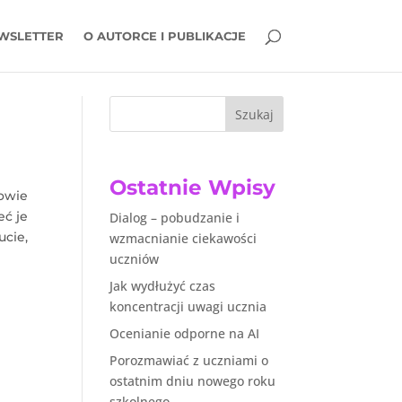
WSLETTER
O AUTORCE I PUBLIKACJE
Szukaj
Ostatnie Wpisy
owie
eć je
Dialog – pobudzanie i
ucie,
wzmacnianie ciekawości
uczniów
Jak wydłużyć czas
koncentracji uwagi ucznia
Ocenianie odporne na AI
Porozmawiać z uczniami o
ostatnim dniu nowego roku
szkolnego