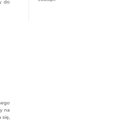
y do
nego
y na
 się,