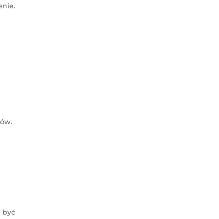
nie.
iów.
 być