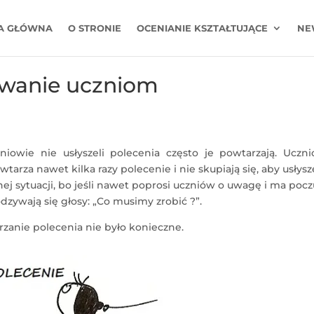
A GŁÓWNA
O STRONIE
OCENIANIE KSZTAŁTUJĄCE
NE
wanie uczniom
iowie nie usłyszeli polecenia często je powtarzają. Uczni
wtarza nawet kilka razy polecenie i nie skupiają się, aby usłysz
ej sytuacji, bo jeśli nawet poprosi uczniów o uwagę i ma pocz
odzywają się głosy: „Co musimy zrobić ?”.
zanie polecenia nie było konieczne.