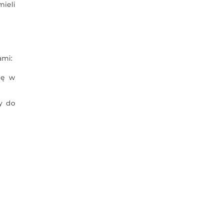
mieli
ami:
ię w
y do