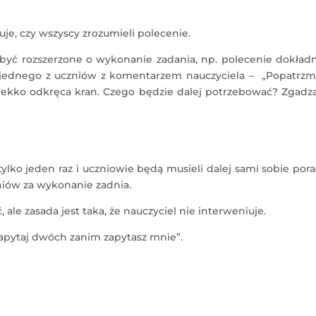
uje, czy wszyscy zrozumieli polecenie.
yć rozszerzone o wykonanie zadania, np. polecenie dokład
 jednego z uczniów z komentarzem nauczyciela – „Popatrzm
 lekko odkręca kran. Czego będzie dalej potrzebować? Zgadza
ylko jeden raz i uczniowie będą musieli dalej sami sobie pora
niów za wykonanie zadnia.
e zasada jest taka, że nauczyciel nie interweniuje.
Zapytaj dwóch zanim zapytasz mnie”.