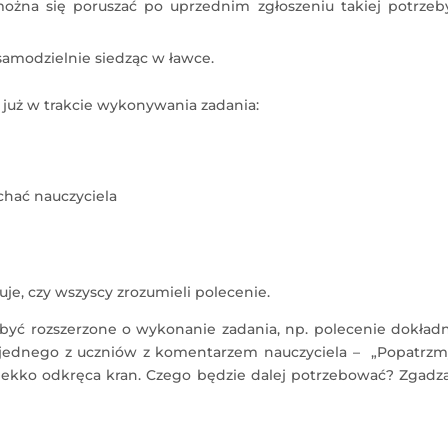
ożna się poruszać po uprzednim zgłoszeniu takiej potrzeb
amodzielnie siedząc w ławce.
 już w trakcie wykonywania zadania:
chać nauczyciela
uje, czy wszyscy zrozumieli polecenie.
yć rozszerzone o wykonanie zadania, np. polecenie dokład
 jednego z uczniów z komentarzem nauczyciela – „Popatrzm
 lekko odkręca kran. Czego będzie dalej potrzebować? Zgadza