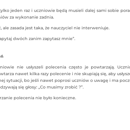
ylko jeden raz i uczniowie będą musieli dalej sami sobie pora
niów za wykonanie zadnia.
e zasada jest taka, że nauczyciel nie interweniuje.
Zapytaj dwóch zanim zapytasz mnie”.
eń
iowie nie usłyszeli polecenia często je powtarzają. Uczni
wtarza nawet kilka razy polecenie i nie skupiają się, aby usłysz
ej sytuacji, bo jeśli nawet poprosi uczniów o uwagę i ma pocz
odzywają się głosy: „Co musimy zrobić ?”.
zanie polecenia nie było konieczne.