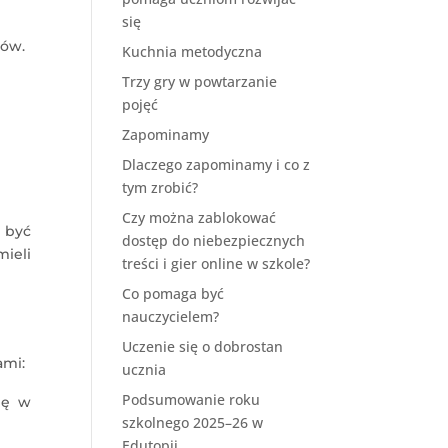
się
iów.
Kuchnia metodyczna
Trzy gry w powtarzanie
pojęć
Zapominamy
Dlaczego zapominamy i co z
tym zrobić?
Czy można zablokować
 być
dostęp do niebezpiecznych
mieli
treści i gier online w szkole?
Co pomaga być
nauczycielem?
Uczenie się o dobrostan
ami:
ucznia
Podsumowanie roku
ię w
szkolnego 2025–26 w
Edutopii