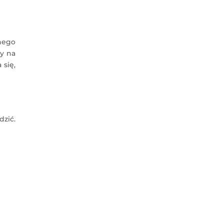
nego
y na
 się,
dzić.