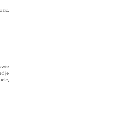
dzić.
owie
eć je
ucie,