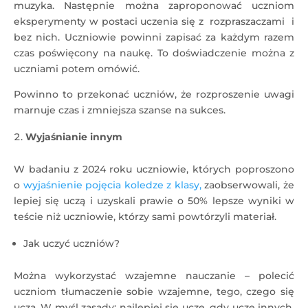
muzyka. Następnie można zaproponować uczniom
eksperymenty w postaci uczenia się z rozpraszaczami i
bez nich. Uczniowie powinni zapisać za każdym razem
czas poświęcony na naukę. To doświadczenie można z
uczniami potem omówić.
Powinno to przekonać uczniów, że rozproszenie uwagi
marnuje czas i zmniejsza szanse na sukces.
Wyjaśnianie innym
W badaniu z 2024 roku uczniowie, których poproszono
o
wyjaśnienie pojęcia koledze z klasy,
zaobserwowali, że
lepiej się uczą i uzyskali prawie o 50% lepsze wyniki w
teście niż uczniowie, którzy sami powtórzyli materiał.
Jak uczyć uczniów?
Można wykorzystać wzajemne nauczanie – polecić
uczniom tłumaczenie sobie wzajemne, tego, czego się
uczą. W myśl zasady: najlepiej się uczę, gdy uczę innych.