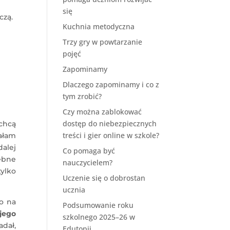
się
czą.
Kuchnia metodyczna
Trzy gry w powtarzanie
pojęć
Zapominamy
Dlaczego zapominamy i co z
tym zrobić?
Czy można zablokować
dostęp do niebezpiecznych
 chcą
treści i gier online w szkole?
ałam
dalej
Co pomaga być
zebne
nauczycielem?
ylko
Uczenie się o dobrostan
ucznia
co na
Podsumowanie roku
 jego
szkolnego 2025–26 w
adał,
Edutopii