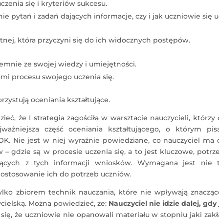
czenia się i kryteriów sukcesu.
e pytań i zadań dających informacje, czy i jak uczniowie się u
tnej, która przyczyni się do ich widocznych postępów.
emnie ze swojej wiedzy i umiejętności.
ami procesu swojego uczenia się.
zystują oceniania kształtujące.
, że I strategia zagościła w warsztacie nauczycieli, którzy
ajważniejsza część oceniania kształtującego, o którym pis
i OK. Nie jest w niej wyraźnie powiedziane, co nauczyciel ma 
 – gdzie są w procesie uczenia się, a to jest kluczowe, potr
jących z tych informacji wniosków. Wymagana jest nie t
dostosowanie ich do potrzeb uczniów.
 tylko zbiorem technik nauczania, które nie wpływają znaczą
ycielską. Można powiedzieć, że:
Nauczyciel nie idzie dalej, gdy
się, że uczniowie nie opanowali materiału w stopniu jaki zakł