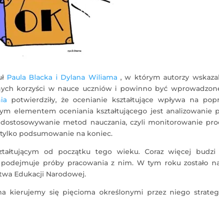
uł
Paula Blacka i Dylana Wiliama
, w którym autorzy wskazal
cznych korzyści w nauce uczniów i powinno być wprowadzon
ia
potwierdziły, że ocenianie kształtujące wpływa na pop
ym elementem oceniania kształtującego jest analizowanie p
i dostosowywanie metod nauczania, czyli monitorowanie pro
e tylko podsumowanie na koniec.
tałtującym od początku tego wieku. Coraz więcej budzi
li podejmuje próby pracowania z nim. W tym roku zostało n
stwa Edukacji Narodowej.
a kierujemy się pięcioma określonymi przez niego strateg