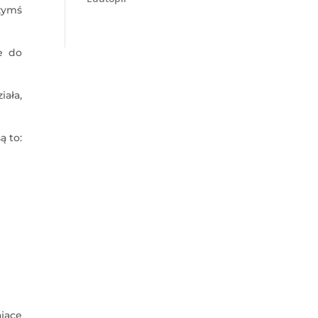
zymś
e do
iała,
ą to:
ające