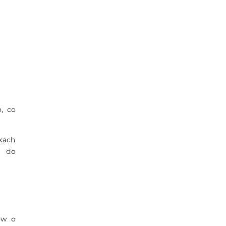
, co
dkach
ą do
ów o