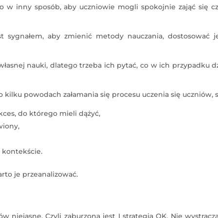
o w inny sposób, aby uczniowie mogli spokojnie zająć się c
jest sygnałem, aby zmienić metody nauczania, dostosować j
łasnej nauki, dlatego trzeba ich pytać, co w ich przypadku dz
kilku powodach załamania się procesu uczenia się uczniów, s
ces, do którego mieli dążyć,
wiony,
 kontekście.
rto je przeanalizować.
ów niejasne. Czyli zaburzona jest I strategia OK. Nie wystracz