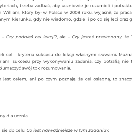
teriach, trzeba zadbać, aby uczniowie je rozumieli i potrakt
 William, który był w Polsce w 2008 roku, wyjaśnił, że prac
nym kierunku, gdy nie wiadomo, gdzie i po co się leci oraz 
e –
Czy podałeś cel lekcji?
, ale –
Czy jesteś przekonany, że 
i cel i kryteria sukcesu do lekcji własnymi słowami. Można
eriami sukcesu przy wykonywaniu zadania, czy potrafią nie 
ytłumaczyć swój tok rozumowania.
o jest celem, ani po czym poznają, że cel osiągną, to znacz
ny dla ucznia.
 się do celu.
Co jest najważniejsze w tym zadaniu?.