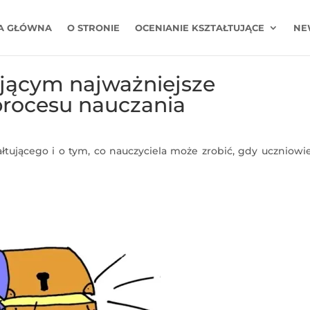
A GŁÓWNA
O STRONIE
OCENIANIE KSZTAŁTUJĄCE
NE
ującym najważniejsze
procesu nauczania
łtującego i o tym, co nauczyciela może zrobić, gdy uczniowi