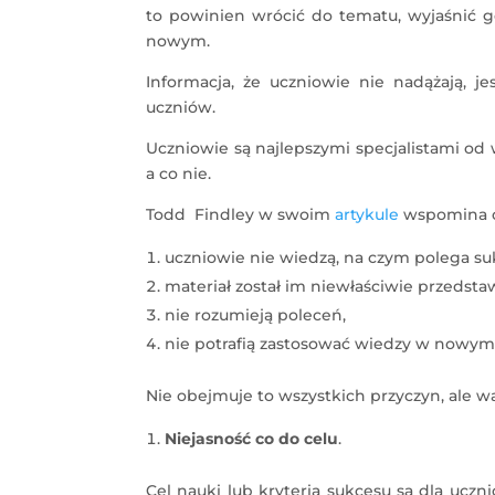
to powinien wrócić do tematu, wyjaśnić g
nowym.
Informacja, że uczniowie nie nadążają, 
uczniów.
Uczniowie są najlepszymi specjalistami od w
a co nie.
Todd Findley w swoim
artykule
wspomina o 
uczniowie nie wiedzą, na czym polega suk
materiał został im niewłaściwie przedsta
nie rozumieją poleceń,
nie potrafią zastosować wiedzy w nowym
Nie obejmuje to wszystkich przyczyn, ale wa
Niejasność co do celu
.
Cel nauki lub kryteria sukcesu są dla uczni