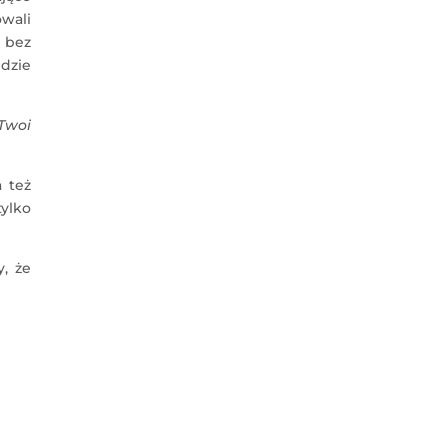
owali
a bez
gdzie
Twoi
 też
tylko
y, że