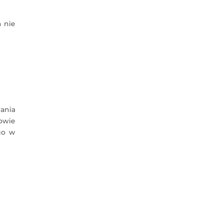
 nie
wania
owie
go w