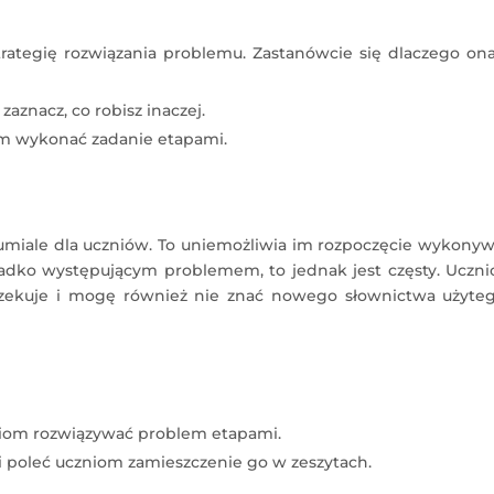
ategię rozwiązania problemu. Zastanówcie się dlaczego ona
aznacz, co robisz inaczej.
iom wykonać zadanie etapami.
zumiale dla uczniów. To uniemożliwia im rozpoczęcie wykony
adko występującym problemem, to jednak jest częsty. Uczni
czekuje i mogę również nie znać nowego słownictwa użyte
zniom rozwiązywać problem etapami.
 poleć uczniom zamieszczenie go w zeszytach.