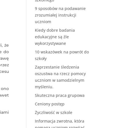
9 sposobów na podawanie
zrozumiałej instrukcji
uczniom
Kiedy dobre badania
edukacyjne są źle
wykorzystywane
i, że
e do
10 wskazówek na powrót do
rawę
szkoły
rzez
Zaprzestanie śledzenia
cesu
oszustwa na rzecz pomocy
uczniom w samodzielnym
myśleniu.
 ono
awet
Skuteczna praca grupowa
Ceniony postęp
iami
Życzliwość w szkole
Informacja zwrotna, która
pomaga uczniom rozwijać