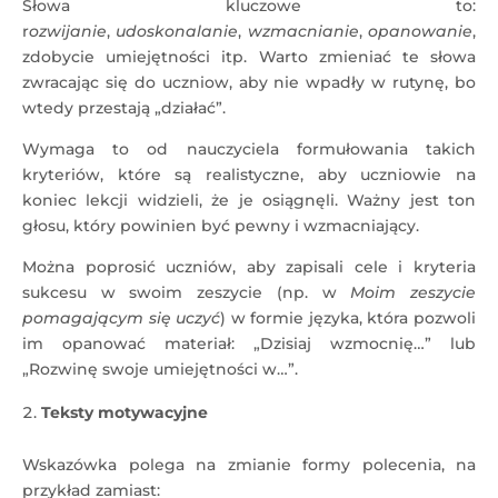
Słowa kluczowe to:
r
ozwijanie
,
udoskonalanie
,
wzmacnianie
,
opanowanie
,
zdobycie umiejętności itp. Warto zmieniać te słowa
zwracając się do uczniow, aby nie wpadły w rutynę, bo
wtedy przestają „działać”.
Wymaga to od nauczyciela formułowania takich
kryteriów, które są realistyczne, aby uczniowie na
koniec lekcji widzieli, że je osiągnęli. Ważny jest ton
głosu, który powinien być pewny i wzmacniający.
Można poprosić uczniów, aby zapisali cele i kryteria
sukcesu w swoim zeszycie (np. w
Moim zeszycie
pomagającym się uczyć
) w formie języka, która pozwoli
im opanować materiał: „Dzisiaj wzmocnię…” lub
„Rozwinę swoje umiejętności w…”.
Teksty motywacyjne
Wskazówka polega na zmianie formy polecenia, na
przykład zamiast: