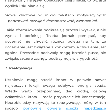
nastawiony na język obiecujący osiągnięcia, to wzrasta
wysiłek i skupianie się.
Słowa kluczowe w mikro tekstach motywacyjnych:
poprawiać
,
rozwijać
,
demonstrować
,
wzmacniać
.
Takie sformułowania podkreślają proces i wysiłek, a nie
wynik i perfekcję. Trzeba jednak pamiętać, aby
doceniać nie chwalić, różnica polega na tym, że
docenienie jest związane z konkretem, a chwalenie jest
ogólne. Przesadne pochwały mogą brzmieć pusto, ale
zwięzłe, szczere zachęty podtrzymują wiarygodność.
Reaktywacja
Uczniowie mogą stracić impet w połowie nawet
najlepszych lekcji, uwaga odpływa, energia spada.
Wtedy warto przypomnieć, dać krótką, celową
wskazówka, która – może przywrócić ich koncentrację.
Neurobiolodzy nazywają to
reaktywacją
: mózg w ten
sposób
ponownie otwiera ścieżki napędzające