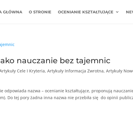
A GŁÓWNA
O STRONIE
OCENIANIE KSZTAŁTUJĄCE
NE
 jako nauczanie bez tajemnic
Artykuły Cele I Kryteria
,
Artykuły Informacja Zwrotna
,
Artykuły Now
ie odpowiada nazwa – ocenianie kształtujące, proponują nauczani
). Do tej pory żadna inna nazwa nie przebiła się do opinii public