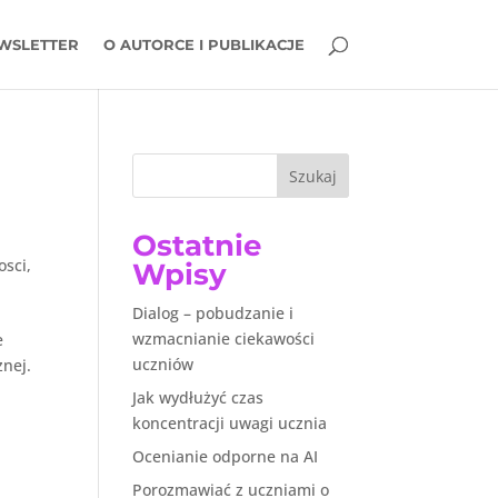
WSLETTER
O AUTORCE I PUBLIKACJE
Szukaj
Ostatnie
osci
,
Wpisy
Dialog – pobudzanie i
wzmacnianie ciekawości
e
uczniów
znej.
Jak wydłużyć czas
koncentracji uwagi ucznia
Ocenianie odporne na AI
Porozmawiać z uczniami o