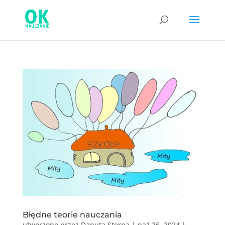
Błędne teorie nauczania
utworzone przez
Danuta Sterna
|
paź 26, 2024
|