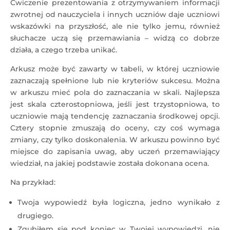
Ćwiczenie prezentowania z otrzymywaniem informacji
zwrotnej od nauczyciela i innych uczniów daje uczniowi
wskazówki na przyszłość, ale nie tylko jemu, również
słuchacze uczą się przemawiania – widzą co dobrze
działa, a czego trzeba unikać.
Arkusz może być zawarty w tabeli, w której uczniowie
zaznaczają spełnione lub nie kryteriów sukcesu. Można
w arkuszu mieć pola do zaznaczania w skali. Najlepsza
jest skala czterostopniowa, jeśli jest trzystopniowa, to
uczniowie mają tendencję zaznaczania środkowej opcji.
Cztery stopnie zmuszają do oceny, czy coś wymaga
zmiany, czy tylko doskonalenia. W arkuszu powinno być
miejsce do zapisania uwag, aby uczeń przemawiający
wiedział, na jakiej podstawie została dokonana ocena.
Na przykład:
Twoja wypowiedź była logiczna, jedno wynikało z
drugiego.
Zgubiłem się pod koniec w Twojej wypowiedzi, nie