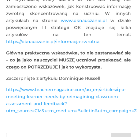
zamieszczono wskazówek, jak konstruować informację
zwrotną skoncentrowaną na uczniu. W innych
artykułach na stronie
www.oknauczanie.pl
w dziale
poświęconym III strategii OK znajduje się kilka
artykułów na ten temat:
https://oknauczanie.pl/informacja-zwrotna
Główna praktyczna wskazówka, to nie zastanawiać się
– co ja jako nauczyciel MUSZĘ uczniowi przekazać, ale
czego on POTRZEBUJE i jak to wykorzysta.
Zaczerpnięte z artykułu Dominique Russell
https://www.teachermagazine.com/au_en/articles/q-a-
meeting-learner-needs-by-reimagining-classroom-
assessment-and-feedback?
utm_source=CM&utm_medium=Bulletin&utm_campaign=2