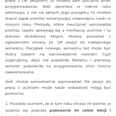
pracę z OK zeszytem, to możesz sam poczynić kroki
przygotowawcze. Jeśli zaczniesz w trakcie roku
szkolnego, a nie na samym jego początku, to możesz
stracić zapał uczniów towarzyszący rozpoczęciu nauki w
nowym roku. Pomysły, które nauczyciel wprowadza
później, często spotykają się z niechęcią uczniów i to
stanowi dodatkowy kłopot. Możesz poczekać z
ogłoszeniem zmiany pt.
OK zeszyt
do następnego
semestru. Początek nowego semestru też może być
dobry czasem na wprowadzenie nowości. Czyli
sugerujemy, abyś nie popełniła falstartu i pierwszy
semestr poświeciła na przygotowania, choć mocno
zaawansowane.
Jeśli chcesz samodzielnie wprowadzać OK zeszyt do
pracy z uczniami może nasze wskazówki mogą być
pomocne:
Powiedz uczniom, że w tym roku chcesz im pomóc w
uczeniu się poprzez
podawanie im celów lekcji i