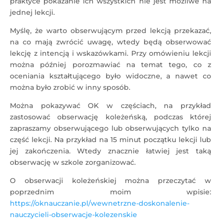
praktyce pokazanie ich wszystkich nie jest możliwe na
jednej lekcji.
Myślę, że warto obserwującym przed lekcją przekazać,
na co mają zwrócić uwagę, wtedy będą obserwować
lekcję z intencją i wskazówkami. Przy omówieniu lekcji
można później porozmawiać na temat tego, co z
oceniania kształtującego było widoczne, a nawet co
można było zrobić w inny sposób.
Można pokazywać OK w częściach, na przykład
zastosować obserwację koleżeńską, podczas której
zapraszamy obserwującego lub obserwujących tylko na
część lekcji. Na przykład na 15 minut początku lekcji lub
jej zakończenia. Wtedy znacznie łatwiej jest taką
obserwację w szkole zorganizować.
O obserwacji koleżeńskiej można przeczytać w
poprzednim moim wpisie:
https://oknauczanie.pl/wewnetrzne-doskonalenie-
nauczycieli-obserwacje-kolezenskie