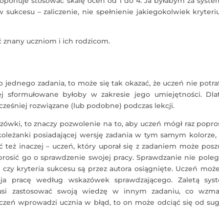
roponuje stosować skalę ocen od 1 do 4. Ja byłabym za syst
 sukcesu – zaliczenie, nie spełnienie jakiegokolwiek kryter
znany uczniom i ich rodzicom.
 jednego zadania, to może się tak okazać, że uczeń nie potra
ej sformułowane byłoby w zakresie jego umiejętności. Dla
ześniej rozwiązane (lub podobne) podczas lekcji.
ówki, to znaczy pozwolenie na to, aby uczeń mógł raz popro
oleżanki posiadającej wersję zadania w tym samym kolorze, 
 też inaczej – uczeń, który uporał się z zadaniem może pos
prosić go o sprawdzenie swojej pracy. Sprawdzanie nie pole
, czy kryteria sukcesu są przez autora osiągnięte. Uczeń może
ja pracę według wskazówek sprawdzającego. Zaletą sys
musi zastosować swoją wiedzę w innym zadaniu, co wzma
czeń wprowadzi ucznia w błąd, to on może odciąć się od sug