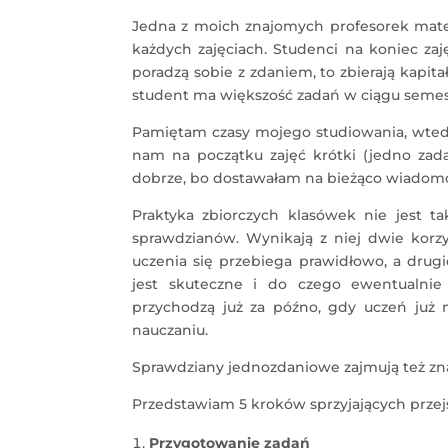
Jedna z moich znajomych profesorek matem
każdych zajęciach. Studenci na koniec za
poradzą sobie z zdaniem, to zbierają kapit
student ma większość zadań w ciągu semes
Pamiętam czasy mojego studiowania, wtedy
nam na początku zajęć krótki (jedno za
dobrze, bo dostawałam na bieżąco wiadomo
Praktyka zbiorczych klasówek nie jest t
sprawdzianów. Wynikają z niej dwie korzy
uczenia się przebiega prawidłowo, a drugi
jest skuteczne i do czego ewentualnie
przychodzą już za późno, gdy uczeń już
nauczaniu.
Sprawdziany jednozdaniowe zajmują też znac
Przedstawiam 5 kroków sprzyjających przej
Przygotowanie zadań