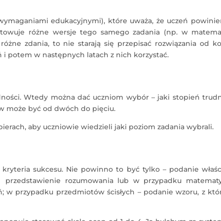
 wymaganiami edukacyjnymi), które uważa, że uczeń powinie
otowuje różne wersje tego samego zadania (np. w matema
różne zdania, to nie starają się przepisać rozwiązania od ko
 i potem w następnych latach z nich korzystać.
ności. Wtedy można dać uczniom wybór – jaki stopień trudn
w może być od dwóch do pięciu.
rach, aby uczniowie wiedzieli jaki poziom zadania wybrali.
ryteria sukcesu. Nie powinno to być tylko – podanie właśc
ad przedstawienie rozumowania lub w przypadku matematy
eń; w przypadku przedmiotów ścisłych – podanie wzoru, z kt