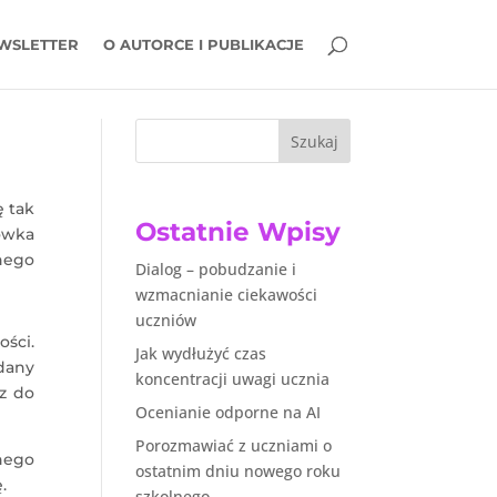
WSLETTER
O AUTORCE I PUBLIKACJE
Szukaj
ę tak
Ostatnie Wpisy
sówka
dnego
Dialog – pobudzanie i
wzmacnianie ciekawości
uczniów
ści.
Jak wydłużyć czas
dany
koncentracji uwagi ucznia
z do
Ocenianie odporne na AI
Porozmawiać z uczniami o
nego
ostatnim dniu nowego roku
.
szkolnego