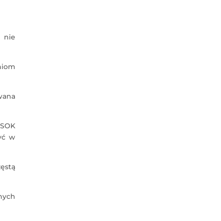
 nie
niom
wana
 SOK
yć w
zęstą
nych