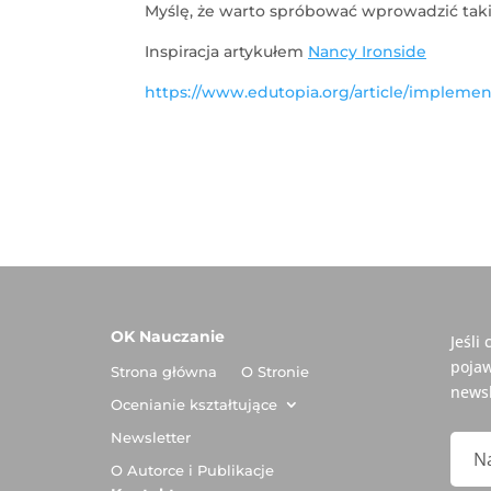
Myślę, że warto spróbować wprowadzić tak
Inspiracja artykułem
Nancy Ironside
https://www.edutopia.org/article/implemen
OK Nauczanie
Jeśli
pojaw
Strona główna
O Stronie
newsl
Ocenianie kształtujące
Newsletter
O Autorce i Publikacje