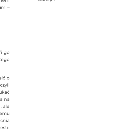
emem
ium –
fi go
tego
sić o
czyli
zukać
ga na
, ale
temu
cnia
estii