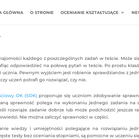
A GŁÓWNA
O STRONIE
OCENIANIE KSZTAŁTUJĄCE
NE
y
znajomości każdego z poszczególnych zadań w teście. Może si
rafiąc odpowiedzieć na połowę pytań w teście. Po prostu kla
ci ucznia. Pewnym wyjściem jest robienie sprawdzianów z je
zy uczeń potrafi go rozwiązać, czy nie.
ciowy OK (SOK)
proponuje się uczniom zdobywanie sprawno
daną sprawność polega na wykonaniu jednego zadania na 
śli rozwiąże zadanie dobrze lub może podchodzić jeszcze ra
powiedzi. Nie można zaliczyć sprawności w części.
anie wiedzy i umiejętności polegające na rozwiązaniu jed
zęste testy bez oceniania stopniami, są pomocne w uczeniu się