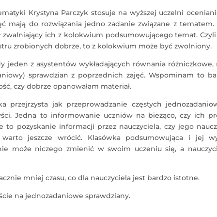
atyki Krystyna Parczyk stosuje na wyższej uczelni oceniani
jęć mają do rozwiązania jedno zadanie związane z tematem. 
ał zwalniający ich z kolokwium podsumowującego temat. Czyli 
tru zrobionych dobrze, to z kolokwium może być zwolniony.
 jeden z asystentów wykładających równania różniczkowe, r
daniowy) sprawdzian z poprzednich zajęć. Wspominam to ba
ść, czy dobrze opanowałam materiał.
aka przejrzysta jak przeprowadzanie częstych jednozadanio
ści. Jedna to informowanie uczniów na bieżąco, czy ich pr
e to pozyskanie informacji przez nauczyciela, czy jego nauc
 warto jeszcze wrócić. Klasówka podsumowująca i jej wy
 nie może niczego zmienić w swoim uczeniu się, a nauczyc
znie mniej czasu, co dla nauczyciela jest bardzo istotne.
ście na jednozadaniowe sprawdziany.