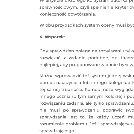
W artykule z którego korzystam autorka p
sprawnościowym, czyli spełnienie kryteriów
konieczność powtórzenia.
W obu przypadkach system oceny musi być 
Wsparcie
Gdy sprawdzian polega na rozwiązaniu tylko
rozwiązać, a zadanie podobne, np. inacz
najlepiej, aby proponowane zadanie było wc
Można wprowadzić też system jednej wskaz
pomoc nauczyciela lub innego kolegi lub k
tej samej trudności. Pomoc może wyglądać
innego ucznia (o tym samym kolorze) i po
rozwiązaniu zadania, ale tylko sprawdzeniu
nie musi po sprawdzeniu poprawić swo
sprawdzania jest to, że każdy uczeń 
rozumienie problemu. Jeśli sprawdzający u
sprawdzającego.