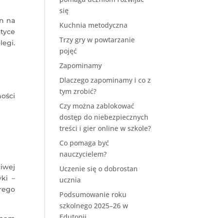
się
n na
Kuchnia metodyczna
tyce
Trzy gry w powtarzanie
legi.
pojęć
Zapominamy
Dlaczego zapominamy i co z
tym zrobić?
ości
Czy można zablokować
dostęp do niebezpiecznych
treści i gier online w szkole?
Co pomaga być
nauczycielem?
iwej
Uczenie się o dobrostan
ki –
ucznia
órego
Podsumowanie roku
szkolnego 2025–26 w
Edutopii