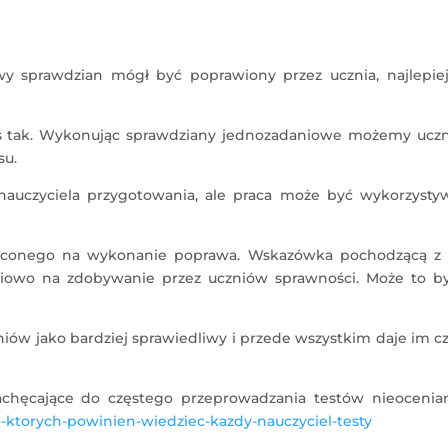
wy sprawdzian mógł być poprawiony przez ucznia, najlepiej
es tak. Wykonując sprawdziany jednozadaniowe możemy ucz
su.
uczyciela przygotowania, ale praca może być wykorzysty
ięconego na wykonanie poprawa. Wskazówka pochodzącą z
niowo na zdobywanie przez uczniów sprawności. Może to b
niów jako bardziej sprawiedliwy i przede wszystkim daje im c
chęcające do częstego przeprowadzania testów nieocenia
o-ktorych-powinien-wiedziec-kazdy-nauczyciel-testy