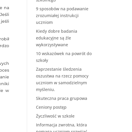
e na
9 sposobów na podawanie
Jeśli
zrozumiałej instrukcji
jeśli
uczniom
Kiedy dobre badania
edukacyjne są źle
obił
wykorzystywane
rdzo
10 wskazówek na powrót do
szkoły
wych
Zaprzestanie śledzenia
oces
oszustwa na rzecz pomocy
zanie
uczniom w samodzielnym
niki
myśleniu.
ie w
Skuteczna praca grupowa
Ceniony postęp
Życzliwość w szkole
Informacja zwrotna, która
pomaga uczniom rozwijać