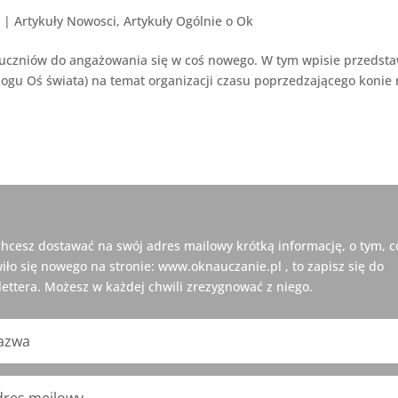
3
|
Artykuły Nowosci
,
Artykuły Ogólnie o Ok
 uczniów do angażowania się w coś nowego. W tym wpisie przedst
blogu Oś świata) na temat organizacji czasu poprzedzającego konie
 chcesz dostawać na swój adres mailowy krótką informację, o tym, c
iło się nowego na stronie: www.oknauczanie.pl , to zapisz się do
ettera. Możesz w każdej chwili zrezygnować z niego.