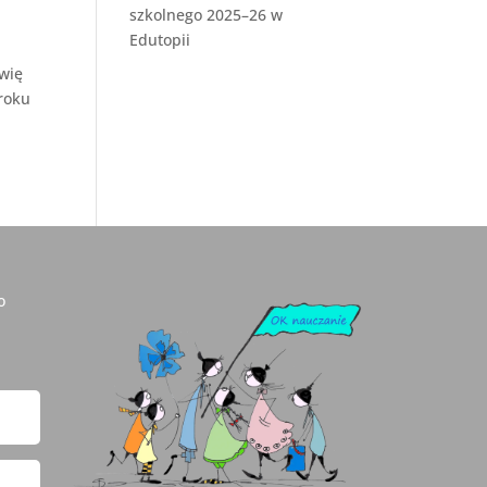
szkolnego 2025–26 w
Edutopii
awię
 roku
o