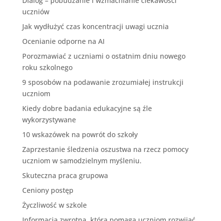
Dialog – pobudzanie i wzmacnianie ciekawości
uczniów
Jak wydłużyć czas koncentracji uwagi ucznia
Ocenianie odporne na AI
Porozmawiać z uczniami o ostatnim dniu nowego
roku szkolnego
9 sposobów na podawanie zrozumiałej instrukcji
uczniom
Kiedy dobre badania edukacyjne są źle
wykorzystywane
10 wskazówek na powrót do szkoły
Zaprzestanie śledzenia oszustwa na rzecz pomocy
uczniom w samodzielnym myśleniu.
Skuteczna praca grupowa
Ceniony postęp
Życzliwość w szkole
Informacja zwrotna, która pomaga uczniom rozwijać