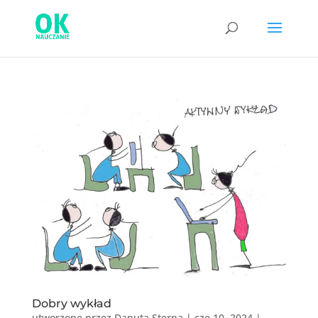
Dobry wykład
utworzone przez
Danuta Sterna
|
cze 10, 2024
|