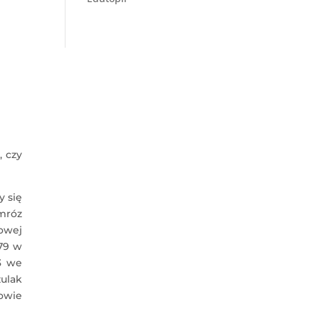
 czy
y się
mróz
owej
 79 w
3 we
ulak
owie