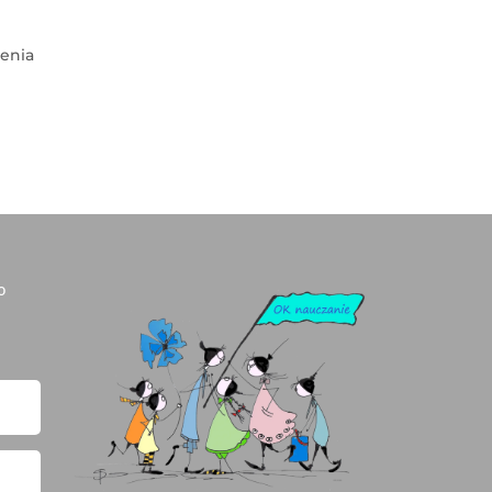
enia
o