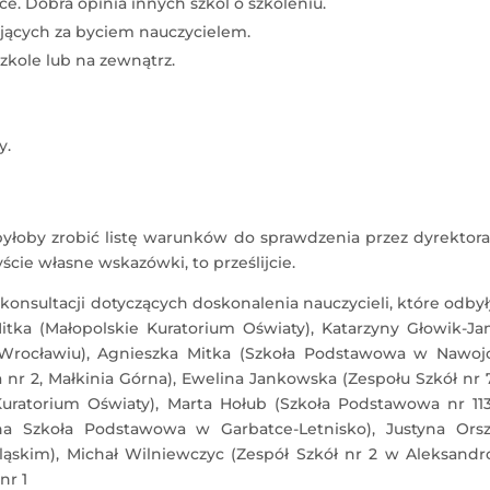
ce. Dobra opinia innych szkól o szkoleniu.
jących za byciem nauczycielem.
zkole lub na zewnątrz.
y.
łoby zrobić listę warunków do sprawdzenia przez dyrektora,
ście własne wskazówki, to prześlijcie.
nsultacji dotyczących doskonalenia nauczycieli, które odbył
tka (Małopolskie Kuratorium Oświaty), Katarzyny Głowik-Ja
 Wrocławiu), Agnieszka Mitka (Szkoła Podstawowa w Nawoj
 nr 2, Małkinia Górna), Ewelina Jankowska (Zespołu Szkół nr
Kuratorium Oświaty), Marta Hołub (Szkoła Podstawowa nr 11
na Szkoła Podstawowa w Garbatce-Letnisko), Justyna Orsz
ąskim), Michał Wilniewczyc (Zespół Szkół nr 2 w Aleksandr
nr 1