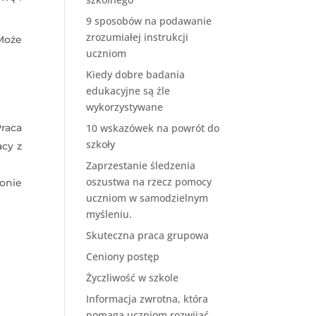
9 sposobów na podawanie
zrozumiałej instrukcji
Może
uczniom
Kiedy dobre badania
edukacyjne są źle
wykorzystywane
raca
10 wskazówek na powrót do
szkoły
acy z
Zaprzestanie śledzenia
oszustwa na rzecz pomocy
onie
uczniom w samodzielnym
myśleniu.
Skuteczna praca grupowa
Ceniony postęp
Życzliwość w szkole
Informacja zwrotna, która
pomaga uczniom rozwijać