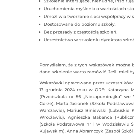
Szkolenie intersujące, nienudne, inspirują
Uruchomienia myślenia o wartościach sto
Umożliwia tworzenie sieci współpracy w s
Dostosowane do poziomu szkoły.
Bez przesady z częstością szkoleń.
Uczestnictwo w szkoleniu dyrektora szkoł
Pomyślałam, że z tych wskazówek można by
dane szkolenie warto zamówić. Jeśli mieliby
Wskazówki opracowane przez uczestników ko
13 grudnia 2024 roku w ORE: Katarzyna Mi
(Przedszkola nr 56 „Niezapominajka” we
Górze), Marta Jasionek (Szkoła Podstawowa
Warszawie), Mariusz Biniewski (Lubuskie 
Wrocławiu), Agnieszka Babańca (Publicz
(Szkoła Podstawowa nr 1 w Wodzisławiu Śl
Kujawskim), Anna Abramczyk (Zespół Szkół 