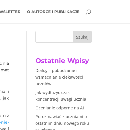
WSLETTER
O AUTORCE I PUBLIKACJE
Szukaj
Ostatnie Wpisy
udnia
emat
Dialog – pobudzanie i
wzmacnianie ciekawości
uczniów
ia i
Jak wydłużyć czas
, jak
koncentracji uwagi ucznia
Ocenianie odporne na AI
łem z
Porozmawiać z uczniami o
enie-
ostatnim dniu nowego roku
ywę i
szkolnego