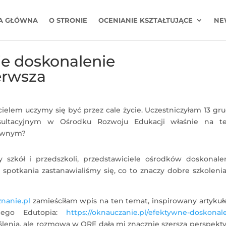
A GŁÓWNA
O STRONIE
OCENIANIE KSZTAŁTUJĄCE
NE
ie doskonalenie
ierwsza
elem uczymy się być przez cale życie. Uczestniczyłam 13 gr
ultacyjnym w Ośrodku Rozwoju Edukacji właśnie na t
tywnym?
y szkół i przedszkoli, przedstawiciele ośrodków doskonalen
spotkania zastanawialiśmy się, co to znaczy dobre szkolenia
nanie.pl
zamieściłam wpis na ten temat, inspirowany artyku
jnego Edutopia:
https://oknauczanie.pl/efektywne-doskonal
enia, ale rozmowa w ORE dała mi znacznie szersza perspekt