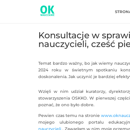
STRON
Konsultacje w spraw
nauczycieli, cześć p
Temat bardzo ważny, bo jak wiemy nauczyci
2024 roku w świetnym spotkaniu kons
doskonalenia. Jak uczynić je bardziej efek
Wzięli w nim udział kuratorzy, dyrektorz
stowarzyszenia OSKKO. W pierwszej części 
poznać, że ono było dobre.
Pewien czas temu na stronie
www.oknaucz
mojego ulubionego portalu edukacy
nauczycieli
. Zawarłam w nim moje przemyśl