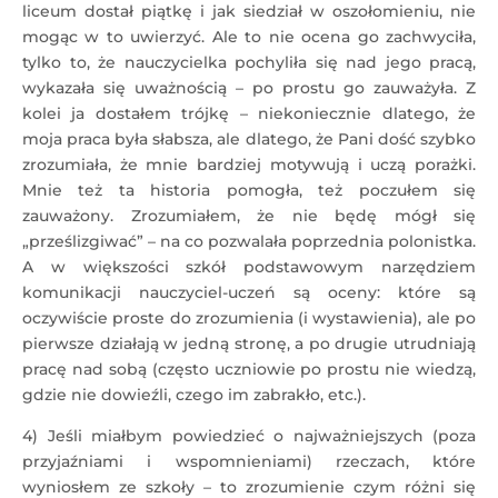
liceum dostał piątkę i jak siedział w oszołomieniu, nie
mogąc w to uwierzyć. Ale to nie ocena go zachwyciła,
tylko to, że nauczycielka pochyliła się nad jego pracą,
wykazała się uważnością – po prostu go zauważyła. Z
kolei ja dostałem trójkę – niekoniecznie dlatego, że
moja praca była słabsza, ale dlatego, że Pani dość szybko
zrozumiała, że mnie bardziej motywują i uczą porażki.
Mnie też ta historia pomogła, też poczułem się
zauważony. Zrozumiałem, że nie będę mógł się
„prześlizgiwać” – na co pozwalała poprzednia polonistka.
A w większości szkół podstawowym narzędziem
komunikacji nauczyciel-uczeń są oceny: które są
oczywiście proste do zrozumienia (i wystawienia), ale po
pierwsze działają w jedną stronę, a po drugie utrudniają
pracę nad sobą (często uczniowie po prostu nie wiedzą,
gdzie nie dowieźli, czego im zabrakło, etc.).
4) Jeśli miałbym powiedzieć o najważniejszych (poza
przyjaźniami i wspomnieniami) rzeczach, które
wyniosłem ze szkoły – to zrozumienie czym różni się