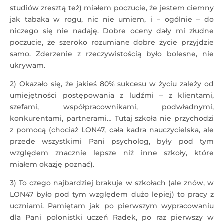
studiów zresztą też) miałem poczucie, że jestem ciemny
jak tabaka w rogu, nic nie umiem, i – ogólnie – do
niczego się nie nadaję. Dobre oceny dały mi złudne
poczucie, że szeroko rozumiane dobre życie przyjdzie
samo. Zderzenie z rzeczywistością było bolesne, nie
ukrywam.
2) Okazało się, że jakieś 80% sukcesu w życiu zależy od
umiejętności postępowania z ludźmi – z klientami,
szefami, współpracownikami, podwładnymi,
konkurentami, partnerami… Tutaj szkoła nie przychodzi
z pomocą (chociaż LON47, cała kadra nauczycielska, ale
przede wszystkimi Pani psycholog, były pod tym
względem znacznie lepsze niż inne szkoły, które
miałem okazję poznać).
3) To czego najbardziej brakuje w szkołach (ale znów, w
LON47 było pod tym względem dużo lepiej) to pracy z
uczniami. Pamiętam jak po pierwszym wypracowaniu
dla Pani polonistki uczeń Radek, po raz pierwszy w