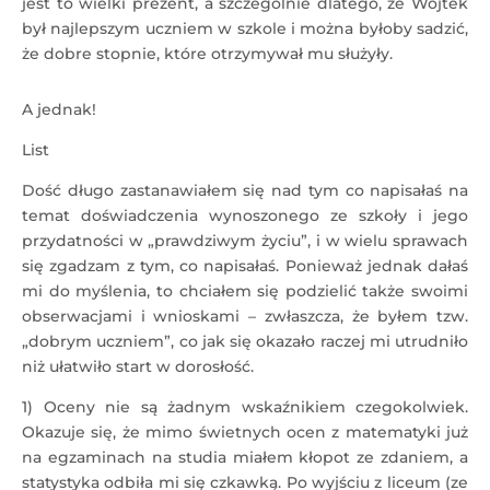
jest to wielki prezent, a szczególnie dlatego, ze Wojtek
był najlepszym uczniem w szkole i można byłoby sadzić,
że dobre stopnie, które otrzymywał mu służyły.
A jednak!
List
Dość długo zastanawiałem się nad tym co napisałaś na
temat doświadczenia wynoszonego ze szkoły i jego
przydatności w „prawdziwym życiu”, i w wielu sprawach
się zgadzam z tym, co napisałaś. Ponieważ jednak dałaś
mi do myślenia, to chciałem się podzielić także swoimi
obserwacjami i wnioskami – zwłaszcza, że byłem tzw.
„dobrym uczniem”, co jak się okazało raczej mi utrudniło
niż ułatwiło start w dorosłość.
1) Oceny nie są żadnym wskaźnikiem czegokolwiek.
Okazuje się, że mimo świetnych ocen z matematyki już
na egzaminach na studia miałem kłopot ze zdaniem, a
statystyka odbiła mi się czkawką. Po wyjściu z liceum (ze