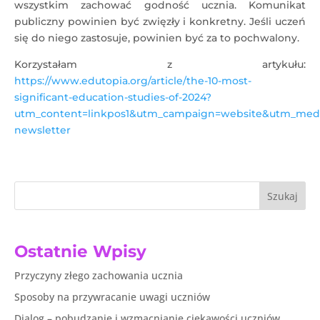
wszystkim zachować godność ucznia. Komunikat
publiczny powinien być zwięzły i konkretny. Jeśli uczeń
się do niego zastosuje, powinien być za to pochwalony.
Korzystałam z artykułu:
https://www.edutopia.org/article/the-10-most-
significant-education-studies-of-2024?
utm_content=linkpos1&utm_campaign=website&utm_medi
newsletter
Szukaj
Ostatnie Wpisy
Przyczyny złego zachowania ucznia
Sposoby na przywracanie uwagi uczniów
Dialog – pobudzanie i wzmacnianie ciekawości uczniów