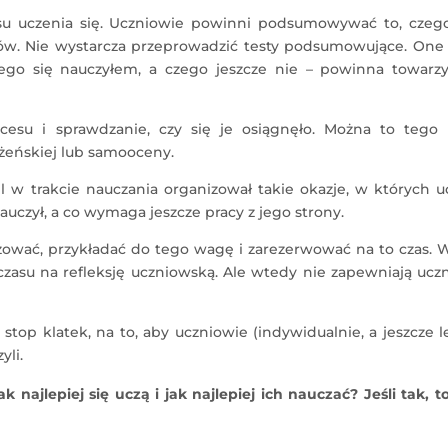
cesu uczenia się. Uczniowie powinni podsumowywać to, czego
ów. Nie wystarcza przeprowadzić testy podsumowujące. One 
zego się nauczyłem, a czego jeszcze nie – powinna towarzy
esu i sprawdzanie, czy się je osiągnęło. Można to tego 
eżeńskiej lub samooceny.
l w trakcie nauczania organizował takie okazje, w których 
auczył, a co wymaga jeszcze pracy z jego strony.
izować, przykładać do tego wagę i zarezerwować na to czas. 
 czasu na refleksję uczniowską. Ale wtedy nie zapewniają uc
op klatek, na to, aby uczniowie (indywidualnie, a jeszcze l
yli.
 najlepiej się uczą i jak najlepiej ich nauczać? Jeśli tak, t