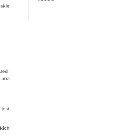
jakie
Jeśli
iana
 jest
kich