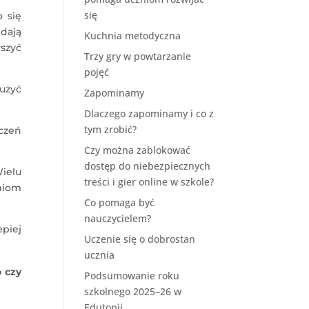
się
 się
dają
Kuchnia metodyczna
szyć
Trzy gry w powtarzanie
pojęć
użyć
Zapominamy
Dlaczego zapominamy i co z
tym zrobić?
uczeń
Czy można zablokować
dostęp do niebezpiecznych
Wielu
treści i gier online w szkole?
zniom
Co pomaga być
nauczycielem?
epiej
Uczenie się o dobrostan
ucznia
o czy
Podsumowanie roku
szkolnego 2025–26 w
Edutopii