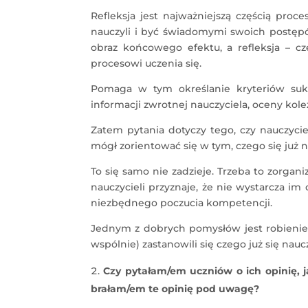
Refleksja jest najważniejszą częścią pro
nauczyli i być świadomymi swoich postęp
obraz końcowego efektu, a refleksja – c
procesowi uczenia się.
Pomaga w tym określanie kryteriów sukc
informacji zwrotnej nauczyciela, oceny kol
Zatem pytania dotyczy tego, czy nauczycie
mógł zorientować się w tym, czego się już n
To się samo nie zadzieje. Trzeba to zorgan
nauczycieli przyznaje, że nie wystarcza im
niezbędnego poczucia kompetencji.
Jednym z dobrych pomysłów jest robienie st
wspólnie) zastanowili się czego już się naucz
Czy pytałam/em uczniów o ich opinię, jak
brałam/em te opinię pod uwagę?