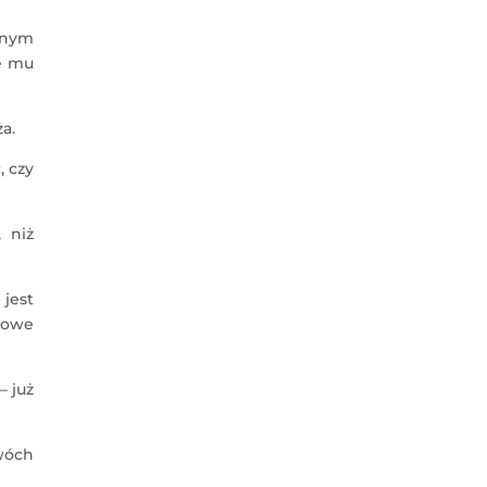
rnym
je mu
a.
, czy
 niż
 jest
iowe
– już
dwóch