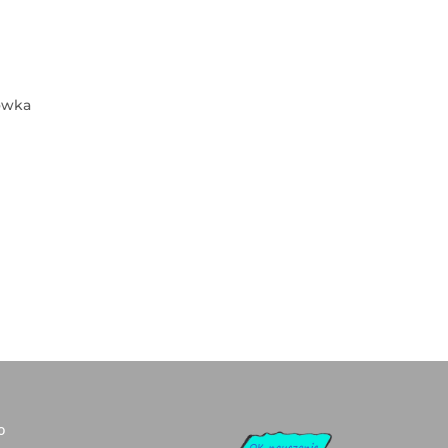
ówka
o