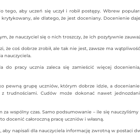
 tego, aby uczeń się uczył i robił postępy. Wbrew popula
st krytykowany, ale dlatego, że jest doceniany. Docenienie da
m, że nauczyciel się o nich troszczy, że ich pozytywnie zauważ
, że coś dobrze zrobił, ale tak nie jest, zawsze ma wątpliwość
ia nauczyciela.
a do pracy ucznia zaleca się zamieścić więcej docenienia,
lko pewną grupę uczniów, którym dobrze idzie, a docenianie
ię z trudnościami. Cudów może dokonać nawet jednozdan
 za wspólny czas. Samo podsumowanie – ile się nauczyliśmy 
to docenić całoroczną pracę uczniów i własną.
 aby napisali dla nauczyciela informację zwrotną w postaci 