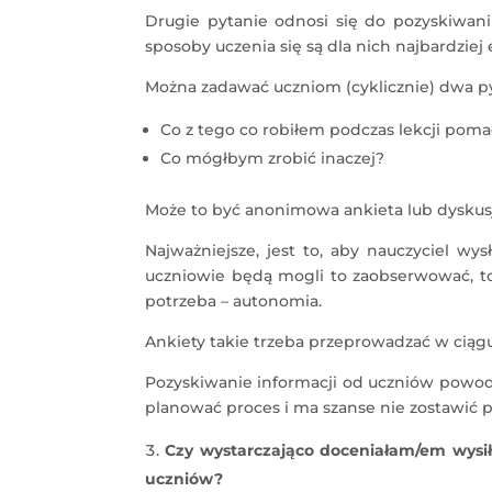
Drugie pytanie odnosi się do pozyskiwaniu
sposoby uczenia się są dla nich najbardziej
Można zadawać uczniom (cyklicznie) dwa py
Co z tego co robiłem podczas lekcji pomag
Co mógłbym zrobić inaczej?
Może to być anonimowa ankieta lub dyskusj
Najważniejsze, jest to, aby nauczyciel wys
uczniowie będą mogli to zaobserwować, 
potrzeba – autonomia.
Ankiety takie trzeba przeprowadzać w ciągu
Pozyskiwanie informacji od uczniów powoduj
planować proces i ma szanse nie zostawić 
Czy wystarczająco doceniałam/em wysi
uczniów?