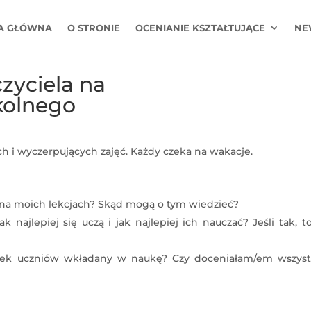
A GŁÓWNA
O STRONIE
OCENIANIE KSZTAŁTUJĄCE
NE
czyciela na
kolnego
h i wyczerpujących zajęć. Każdy czeka na wakacje.
i na moich lekcjach? Skąd mogą o tym wiedzieć?
 najlepiej się uczą i jak najlepiej ich nauczać? Jeśli tak, t
iłek uczniów wkładany w naukę? Czy doceniałam/em wszyst