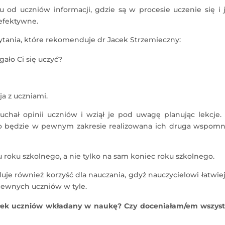
 od uczniów informacji, gdzie są w procesie uczenie się i 
 efektywne.
tania, które rekomenduje dr Jacek Strzemieczny:
ało Ci się uczyć?
a z uczniami.
łuchał opinii uczniów i wziął je pod uwagę planując lekcje. 
to będzie w pewnym zakresie realizowana ich druga wspomn
 roku szkolnego, a nie tylko na sam koniec roku szkolnego.
e również korzyść dla nauczania, gdyż nauczycielowi łatwiej
pewnych uczniów w tyle.
łek uczniów wkładany w naukę? Czy doceniałam/em wszyst