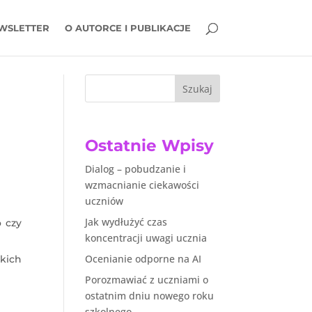
WSLETTER
O AUTORCE I PUBLIKACJE
Szukaj
Ostatnie Wpisy
Dialog – pobudzanie i
wzmacnianie ciekawości
uczniów
Jak wydłużyć czas
o czy
koncentracji uwagi ucznia
Ocenianie odporne na AI
kich
Porozmawiać z uczniami o
ostatnim dniu nowego roku
szkolnego