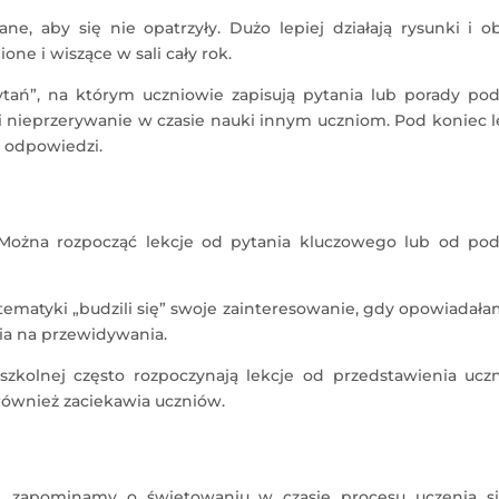
, aby się nie opatrzyły. Dużo lepiej działają rysunki i ob
ne i wiszące w sali cały rok.
ń”, na którym uczniowie zapisują pytania lub porady pod
 nieprzerywanie w czasie nauki innym uczniom. Pod koniec l
ć odpowiedzi.
ożna rozpocząć lekcje od pytania kluczowego lub od pod
atematyki „budzili się” swoje zainteresowanie, gdy opowiadał
ia na przewidywania.
szkolnej często rozpoczynają lekcje od przedstawienia ucz
również zaciekawia uczniów.
 zapominamy o świętowaniu w czasie procesu uczenia si