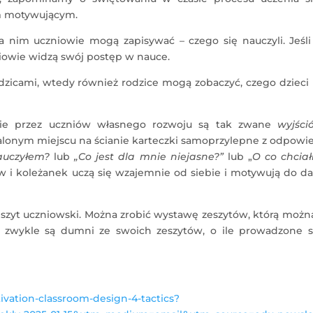
m motywującym.
na nim uczniowie mogą zapisywać – czego się nauczyli. Jeśli
niowie widzą swój postęp w nauce.
odzicami, wtedy również rodzice mogą zobaczyć, czego dzieci
ie przez uczniów własnego rozwoju są tak zwane
wyjści
talonym miejscu na ścianie karteczki samoprzylepne z odpowi
auczyłem?
lub
„Co jest dla mnie niejasne?”
lub „
O co chcia
ów i koleżanek uczą się wzajemnie od siebie i motywują do da
szyt uczniowski. Można zrobić wystawę zeszytów, którą możn
e zwykle są dumni ze swoich zeszytów, o ile prowadzone s
ivation-classroom-design-4-tactics?