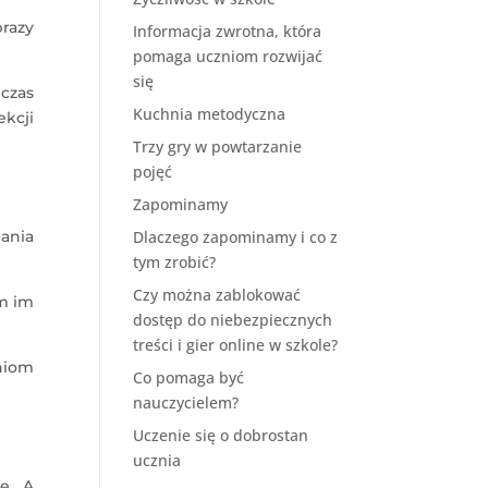
razy
Informacja zwrotna, która
pomaga uczniom rozwijać
się
czas
Kuchnia metodyczna
ekcji
Trzy gry w powtarzanie
pojęć
Zapominamy
ania
Dlaczego zapominamy i co z
tym zrobić?
Czy można zablokować
am im
dostęp do niebezpiecznych
treści i gier online w szkole?
niom
Co pomaga być
nauczycielem?
Uczenie się o dobrostan
ucznia
ę. A