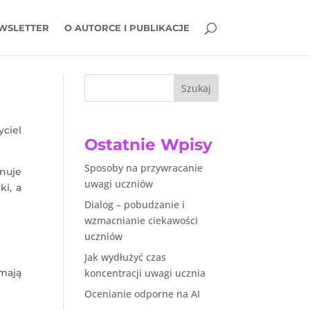
WSLETTER
O AUTORCE I PUBLIKACJE
Szukaj
ciel
Ostatnie Wpisy
Sposoby na przywracanie
anuje
uwagi uczniów
ki, a
Dialog – pobudzanie i
wzmacnianie ciekawości
uczniów
Jak wydłużyć czas
mają
koncentracji uwagi ucznia
Ocenianie odporne na AI