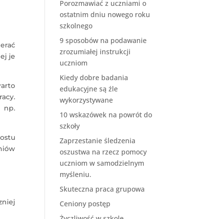
Porozmawiać z uczniami o
ostatnim dniu nowego roku
szkolnego
9 sposobów na podawanie
erać
zrozumiałej instrukcji
ej je
uczniom
Kiedy dobre badania
warto
edukacyjne są źle
acy.
wykorzystywane
 np.
10 wskazówek na powrót do
szkoły
rostu
Zaprzestanie śledzenia
niów
oszustwa na rzecz pomocy
uczniom w samodzielnym
myśleniu.
Skuteczna praca grupowa
niej
Ceniony postęp
Życzliwość w szkole