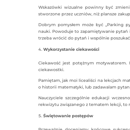
Wskazówki wizualne powinny być zmieniane
stworzone przez uczniów, niż plansze zakupio
Dobrym pomysłem może być „Parking pyta
nauki. Powoduje to zapamiętywanie pytań i
trzeba wrócić do pytań i wspólnie poszuka
Wykorzystanie ciekawości
Ciekawość jest potężnym motywatorem. M
ciekawostki.
Pamiętam, jak moi licealiści na lekcjach m
o historii matematyki, lub zadawalam pytan
Nauczyciele szczególnie edukacji wczesno
rekwizytu związanego z tematem lekcji, to 
Świętowanie postępów
Przeważnie doceniamy końcowe sukcesy,