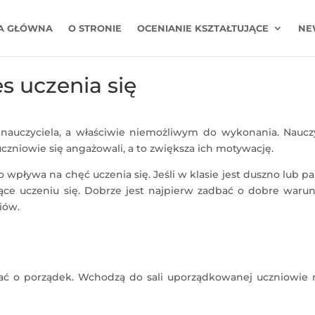
A GŁÓWNA
O STRONIE
OCENIANIE KSZTAŁTUJĄCE
NE
es uczenia się
auczyciela, a właściwie niemożliwym do wykonania. Nauczy
czniowie się angażowali, a to zwiększa ich motywację.
 wpływa na chęć uczenia się. Jeśli w klasie jest duszno lub p
jące uczeniu się. Dobrze jest najpierw zadbać o dobre warun
iów.
bać o porządek. Wchodzą do sali uporządkowanej uczniowie 