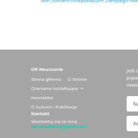
utm_content=linkpos9&utm_campaign=wee
OK Nauczanie
Jeśli
pojaw
Strona główna
O Stronie
newsl
Ocenianie kształtujące
Newsletter
O Autorce i Publikacje
Kontakt
Skontaktuj się ze mną
danuta.sterna@gmail.com