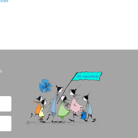
tter
o