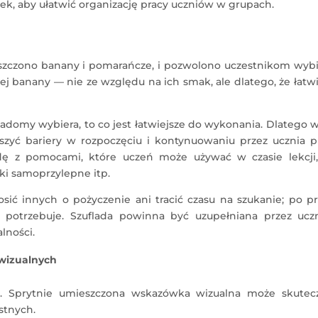
ek, aby ułatwić organizację pracy uczniów w grupach.
zono banany i pomarańcze, i pozwolono uczestnikom wybi
ej banany — nie ze względu na ich smak, ale dlatego, że łatwi
domy wybiera, to co jest łatwiejsze do wykonania. Dlatego 
zyć bariery w rozpoczęciu i kontynuowaniu przez ucznia pr
adę z pomocami, które uczeń może używać w czasie lekcji,
czki samoprzylepne itp.
sić innych o pożyczenie ani tracić czasu na szukanie; po p
o potrzebuje. Szuflada powinna być uzupełniana przez ucz
lności.
wizualnych
. Sprytnie umieszczona wskazówka wizualna może skutecz
stnych.