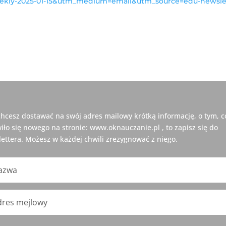
kly-2025-01-15&utm_medium=email&utm_source=edu-newsle
 chcesz dostawać na swój adres mailowy krótką informację, o tym, c
iło się nowego na stronie: www.oknauczanie.pl , to zapisz się do
ettera. Możesz w każdej chwili zrezygnować z niego.