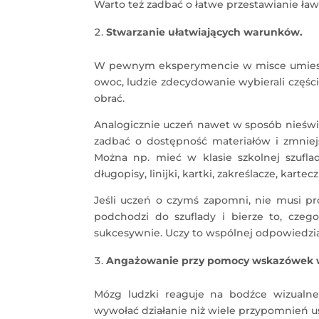
Warto też zadbać o łatwe przestawianie ław
Stwarzanie ułatwiających warunków.
W pewnym eksperymencie w misce umieszc
owoc, ludzie zdecydowanie wybierali części
obrać.
Analogicznie uczeń nawet w sposób nieświa
zadbać o dostępność materiałów i zmniejs
Można np. mieć w klasie szkolnej szufl
długopisy, linijki, kartki, zakreślacze, karte
Jeśli uczeń o czymś zapomni, nie musi pro
podchodzi do szuflady i bierze to, czeg
sukcesywnie. Uczy to wspólnej odpowiedzia
Angażowanie przy pomocy wskazówek 
Mózg ludzki reaguje na bodźce wizualne
wywołać działanie niż wiele przypomnień u