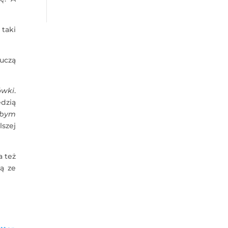
 taki
 uczą
ówki
.
edzią
łbym
lszej
a też
ą ze