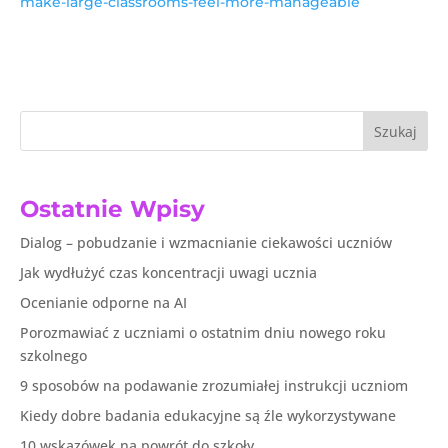
make-large-classrooms-feel-more-manageable
Szukaj
Ostatnie Wpisy
Dialog – pobudzanie i wzmacnianie ciekawości uczniów
Jak wydłużyć czas koncentracji uwagi ucznia
Ocenianie odporne na AI
Porozmawiać z uczniami o ostatnim dniu nowego roku
szkolnego
9 sposobów na podawanie zrozumiałej instrukcji uczniom
Kiedy dobre badania edukacyjne są źle wykorzystywane
10 wskazówek na powrót do szkoły