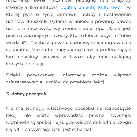
tożsamości swoich uczniów, pedagog Tara Olagaray
stworzyła 15-minutową
poufną ankietę kulturową
, w
której pyta o życie domowe, hobby i nastawienie
uczniów do szkoły. Pytania w ankiecie powinny dawać
uczniom możliwość wyrażenie siebie, np.: „Jakie jest
pięć najważniejszych rzeczy, które dobrze, abym o Tobie
wiedział?”. Trzeba zapewnić uczniów, że ich odpowiedzi
są poufne. Można też zapytać uczniów o preferencje, z
kim chcieliby siedzieć w ławce, aby moc najlepiej
korzystać z lekcji.
Dzięki pozyskanym informacją można włączać
zainteresowania uczniów do przebiegu lekcji.
dobry początek
Nie ma jednego właściwego sposobu na rozpoczęcie
lekcji, ale warto wprowadzać pewne zwyczaje.
Uczniowie są spokojniejsi, gdy wiedzą dokładnie, czego
się od nich wymaga i jaki jest schemat.