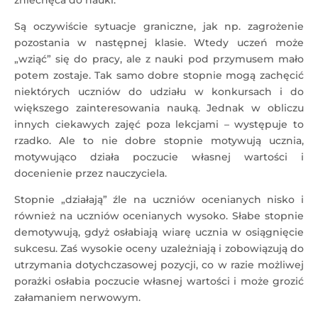
zniechęca do nauki.
Są oczywiście sytuacje graniczne, jak np. zagrożenie
pozostania w następnej klasie. Wtedy uczeń może
„wziąć” się do pracy, ale z nauki pod przymusem mało
potem zostaje. Tak samo dobre stopnie mogą zachęcić
niektórych uczniów do udziału w konkursach i do
większego zainteresowania nauką. Jednak w obliczu
innych ciekawych zajęć poza lekcjami – występuje to
rzadko. Ale to nie dobre stopnie motywują ucznia,
motywująco działa poczucie własnej wartości i
docenienie przez nauczyciela.
Stopnie „działają” źle na uczniów ocenianych nisko i
również na uczniów ocenianych wysoko. Słabe stopnie
demotywują, gdyż osłabiają wiarę ucznia w osiągnięcie
sukcesu. Zaś wysokie oceny uzależniają i zobowiązują do
utrzymania dotychczasowej pozycji, co w razie możliwej
porażki osłabia poczucie własnej wartości i może grozić
załamaniem nerwowym.