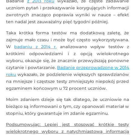
Badanie
z 2013 roku
wykazało, że częste zadawanie
uczniom pytań i przekazywanie korygujących informacji
zwrotnych znacząco poprawia wyniki w nauce – efekt
ten nadal jest zauważalny pięć tygodni później.
Taka krótka forma testów ma dodatkową zaletę, że
zajmuje mało czasu i może być często wykorzystywana.
W
badaniu z 2014 r.
analizowano wpływ testów z
krótkimi odpowiedziami i z opcją wielokrotnego
wyboru, okazuje się, że znacznie przewyższają ponowne
czytanie i powtarzanie.
Badanie przeprowadzone w 2014
roku
wykazało, że podzielenie większych sprawdzianów
na mniejsze i częstsze testy zmniejszyło niepokój przed
egzaminem końcowym u 72 procent uczniów.
Moim zdaniem dzieje się tak dlatego, że uczniowie na
bieżąco są informowani o tym, czy opanowali materiał w
stopniu, który gwarantuje im zdanie egzaminu.
Podsumowując: Lepiej jest stosować krótkie testy
wielokrotnego wyboru z natychmiastową informacją