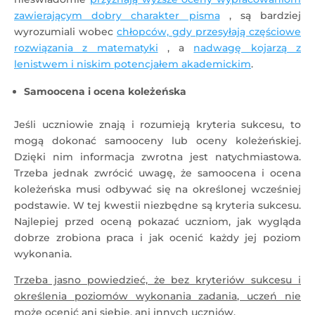
zawierającym dobry charakter pisma
, są bardziej
wyrozumiali wobec
chłopców, gdy przesyłają częściowe
rozwiązania z matematyki
, a
nadwagę kojarzą z
lenistwem i niskim potencjałem akademickim
.
Samoocena i ocena koleżeńska
Jeśli uczniowie znają i rozumieją kryteria sukcesu, to
mogą dokonać samooceny lub oceny koleżeńskiej.
Dzięki nim informacja zwrotna jest natychmiastowa.
Trzeba jednak zwrócić uwagę, że samoocena i ocena
koleżeńska musi odbywać się na określonej wcześniej
podstawie. W tej kwestii niezbędne są kryteria sukcesu.
Najlepiej przed oceną pokazać uczniom, jak wygląda
dobrze zrobiona praca i jak ocenić każdy jej poziom
wykonania.
Trzeba jasno powiedzieć, że bez kryteriów sukcesu i
określenia poziomów wykonania zadania, uczeń nie
może ocenić ani siebie, ani innych uczniów.