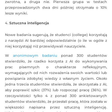
zwrotna, a druga nie. Pierwsza grupa w testach
przeprowadzonych dwa dni później otrzymała o 10%
lesze wyniki.
Sztuczna inteligencja
Nowe badania sugerują, że studenci (college) korzystają
z narzędzi AI bardziej odpowiedzialnie (o ile w ogóle z
niej korzystają) niż przewidywali nauczyciele.
W
anonimowym badaniu
ponad 300 studentów
stwierdziło, że rzadko korzysta z AI do wykonywania
prac pisemnych o charakterze refleksyjnym,
wymagających od nich rozważenia swoich wartości lub
powiązania zdobytej wiedzy z własnym życiem. Około
jedna trzecia studentów stwierdziła, że skorzystała z AI,
aby poprawić szkic (37%) lub rozpocząć pracę (36%). W
rzeczywistości tylko 4 z ponad 300 ankietowanych
studentów stwierdziło, że przesłali pracę, która została w
większości napisana przez sztuczną inteligencję.