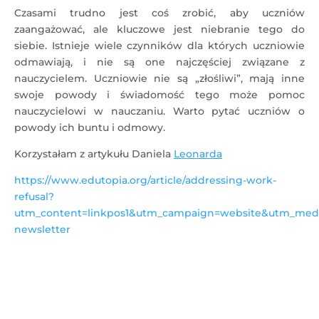
Czasami trudno jest coś zrobić, aby uczniów
zaangażować, ale kluczowe jest niebranie tego do
siebie. Istnieje wiele czynników dla których uczniowie
odmawiają, i nie są one najczęściej związane z
nauczycielem. Uczniowie nie są „złośliwi”, mają inne
swoje powody i świadomość tego może pomoc
nauczycielowi w nauczaniu. Warto pytać uczniów o
powody ich buntu i odmowy.
Korzystałam z artykułu Daniela
Leonarda
https://www.edutopia.org/article/addressing-work-
refusal?
utm_content=linkpos1&utm_campaign=website&utm_medi
newsletter