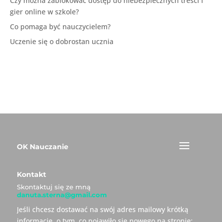
Czy można zablokować dostęp do niebezpiecznych treści i
gier online w szkole?
Co pomaga być nauczycielem?
Uczenie się o dobrostan ucznia
OK Nauczanie
Kontakt
Skontaktuj się ze mną
danuta.sterna@gmail.com
Jeśli chcesz dostawać na swój adres mailowy krótką
informację, o tym, co pojawiło się nowego na stronie: