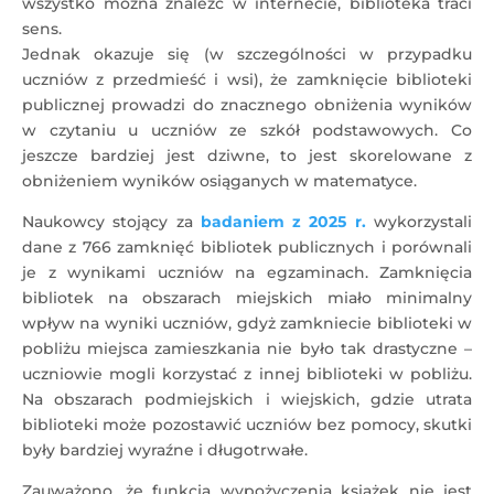
wszystko można znaleźć w internecie, biblioteka traci
sens.
Jednak okazuje się (w szczególności w przypadku
uczniów z przedmieść i wsi), że zamknięcie biblioteki
publicznej prowadzi do znacznego obniżenia wyników
w czytaniu u uczniów ze szkół podstawowych. Co
jeszcze bardziej jest dziwne, to jest skorelowane z
obniżeniem wyników osiąganych w matematyce.
Naukowcy stojący za
badaniem z 2025 r.
wykorzystali
dane z 766 zamknięć bibliotek publicznych i porównali
je z wynikami uczniów na egzaminach. Zamknięcia
bibliotek na obszarach miejskich miało minimalny
wpływ na wyniki uczniów, gdyż zamkniecie biblioteki w
pobliżu miejsca zamieszkania nie było tak drastyczne –
uczniowie mogli korzystać z innej biblioteki w pobliżu.
Na obszarach podmiejskich i wiejskich, gdzie utrata
biblioteki może pozostawić uczniów bez pomocy, skutki
były bardziej wyraźne i długotrwałe.
Zauważono, że funkcja wypożyczenia książek nie jest