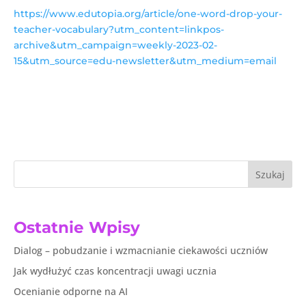
https://www.edutopia.org/article/one-word-drop-your-
teacher-vocabulary?utm_content=linkpos-
archive&utm_campaign=weekly-2023-02-
15&utm_source=edu-newsletter&utm_medium=email
Szukaj
Ostatnie Wpisy
Dialog – pobudzanie i wzmacnianie ciekawości uczniów
Jak wydłużyć czas koncentracji uwagi ucznia
Ocenianie odporne na AI