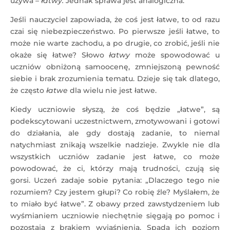
używa
– łatwy.
Jednak sprawa jest analogiczna.
Jeśli nauczyciel zapowiada, że coś jest łatwe, to od razu
czai się niebezpieczeństwo. Po pierwsze jeśli łatwe, to
może nie warte zachodu, a po drugie, co zrobić, jeśli nie
okaże się łatwe? Słowo
łatwy
może spowodować u
uczniów obniżoną samoocenę, zmniejszoną pewność
siebie i brak zrozumienia tematu. Dzieje się tak dlatego,
że często
łatwe
dla wielu nie jest łatwe.
Kiedy uczniowie słyszą, że coś będzie „łatwe”, są
podekscytowani uczestnictwem, zmotywowani i gotowi
do działania, ale gdy dostają zadanie, to niemal
natychmiast znikają wszelkie nadzieje. Zwykle nie dla
wszystkich uczniów zadanie jest łatwe, co może
powodować, że ci, którzy mają trudności, czują się
gorsi. Uczeń zadaje sobie pytania: „Dlaczego tego nie
rozumiem? Czy jestem głupi? Co robię źle? Myślałem, że
to miało być łatwe”. Z obawy przed zawstydzeniem lub
wyśmianiem uczniowie niechętnie sięgają po pomoc i
pozostają z brakiem wyjaśnienia. Spada ich poziom