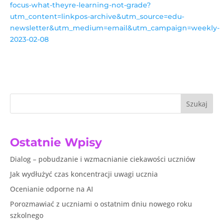
focus-what-theyre-learning-not-grade?
utm_content=linkpos-archive&utm_source=edu-
newsletter&utm_medium=email&utm_campaign=weekly-
2023-02-08
Szukaj
Ostatnie Wpisy
Dialog – pobudzanie i wzmacnianie ciekawości uczniów
Jak wydłużyć czas koncentracji uwagi ucznia
Ocenianie odporne na AI
Porozmawiać z uczniami o ostatnim dniu nowego roku
szkolnego