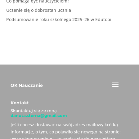
Co pomaga być nauczycielem?
Uczenie się o dobrostan ucznia
Podsumowanie roku szkolnego 2025–26 w Edutopii
OK Nauczanie
Kontakt
Skontaktuj się ze mną
danuta.sterna@gmail.com
Jeśli chcesz dostawać na swój adres mailowy krótką
informację, o tym, co pojawiło się nowego na stronie:
www.oknauczanie.pl , to zapisz się do newslettera.