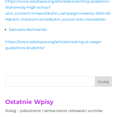
https://www.edutopia.org/article/preventing-academic-
dishonesty-high-schoo?
utm_content=linkpos1&utm_campaign=weekly-2024-02-
14&utm_medium=email&utm_source=edu-newsletter
Samuela Mormando
https://www.edutopia.org/article/creating-ai-usage-
guidelines-students/
Szukaj
Ostatnie Wpisy
Dialog – pobudzanie i wzmacnianie ciekawości uczniów