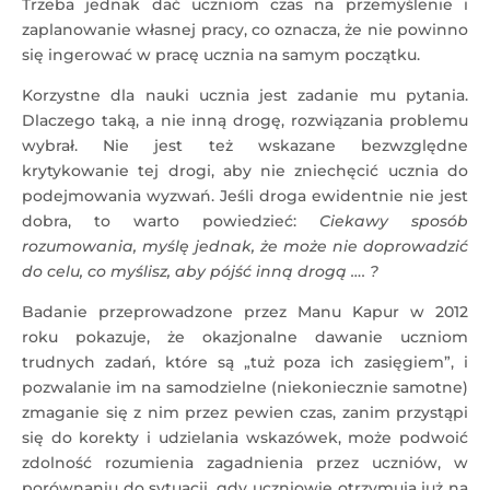
Trzeba jednak dać uczniom czas na przemyślenie i
zaplanowanie własnej pracy, co oznacza, że nie powinno
się ingerować w pracę ucznia na samym początku.
Korzystne dla nauki ucznia jest zadanie mu pytania.
Dlaczego taką, a nie inną drogę, rozwiązania problemu
wybrał. Nie jest też wskazane bezwzględne
krytykowanie tej drogi, aby nie zniechęcić ucznia do
podejmowania wyzwań. Jeśli droga ewidentnie nie jest
dobra, to warto powiedzieć:
Ciekawy sposób
rozumowania, myślę jednak, że może nie doprowadzić
do celu, co myślisz, aby pójść inną drogą …. ?
Badanie przeprowadzone przez Manu Kapur w 2012
roku pokazuje, że okazjonalne dawanie uczniom
trudnych zadań, które są „tuż poza ich zasięgiem”, i
pozwalanie im na samodzielne (niekoniecznie samotne)
zmaganie się z nim przez pewien czas, zanim przystąpi
się do korekty i udzielania wskazówek, może podwoić
zdolność rozumienia zagadnienia przez uczniów, w
porównaniu do sytuacji, gdy uczniowie otrzymują już na