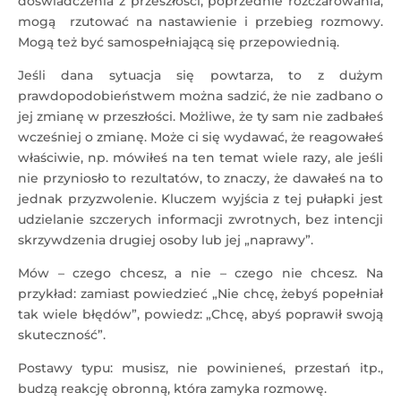
doświadczenia z przeszłości, poprzednie rozczarowania,
mogą rzutować na nastawienie i przebieg rozmowy.
Mogą też być samospełniającą się przepowiednią.
Jeśli dana sytuacja się powtarza, to z dużym
prawdopodobieństwem można sadzić, że nie zadbano o
jej zmianę w przeszłości. Możliwe, że ty sam nie zadbałeś
wcześniej o zmianę. Może ci się wydawać, że reagowałeś
właściwie, np. mówiłeś na ten temat wiele razy, ale jeśli
nie przyniosło to rezultatów, to znaczy, że dawałeś na to
jednak przyzwolenie. Kluczem wyjścia z tej pułapki jest
udzielanie szczerych informacji zwrotnych, bez intencji
skrzywdzenia drugiej osoby lub jej „naprawy”.
Mów – czego chcesz, a nie – czego nie chcesz. Na
przykład: zamiast powiedzieć „Nie chcę, żebyś popełniał
tak wiele błędów”, powiedz: „Chcę, abyś poprawił swoją
skuteczność”.
Postawy typu: musisz, nie powinieneś, przestań itp.,
budzą reakcję obronną, która zamyka rozmowę.