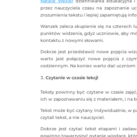
Natalie Wexler
dziennikarka edukacyjna i 
przez nauczyciela czasu na zapoznanie uc
zrozumienia tekstu i lepiej zapamiętują inf
Wanzek zaleca skupienie się na czterech l
punktów widzenia, gdyż uczniowie, aby mó
kontaktu z nowymi słowami.
Dobrze jest przedstawić nowe pojęcia wizu
warto jest połączyć nowe pojęcia z czy
codziennym. Na koniec warto dać uczniom cz
Czytanie w czasie lekcji
Teksty powinny być czytane w czasie zaję
ich w zapoznawaniu się z materiałem, i na 
Tekst może być czytany indywidualnie, w pa
czytali tekst, a nie nauczyciel.
Dobrze jest czytać tekst etapami i zadaw
powinno towarzyszyć pytanie wiodące, któ