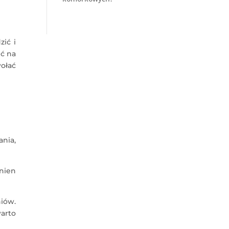
ić i
ć na
ołać
nia,
inien
iów.
arto