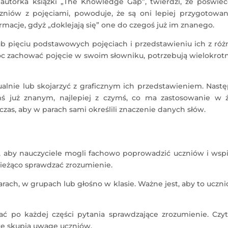
autorka książki „The Knowledge Gap”, twierdzi, że poświec
zniów z pojęciami, powoduje, że są oni lepiej przygotowan
ormacje, gdyż „doklejają się” one do czegoś już im znanego.
ub pięciu podstawowych pojęciach i przedstawieniu ich z ró
c zachować pojęcie w swoim słowniku, potrzebują wielokrot
alnie lub skojarzyć z graficznym ich przedstawieniem. Nast
mś już znanym, najlepiej z czymś, co ma zastosowanie w ż
as, aby w parach sami określili znaczenie danych słów.
ć, aby nauczyciele mogli fachowo poprowadzić uczniów i wsp
bieżąco sprawdzać zrozumienie.
rach, w grupach lub głośno w klasie. Ważne jest, aby to uczn
ać po każdej części pytania sprawdzające zrozumienie. Czyt
re skupia uwagę uczniów.