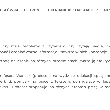
A GŁÓWNA
O STRONIE
OCENIANIE KSZTAŁTUJĄCE
NE
, czy mają problemy z czytaniem, czy czytają biegle, m
bywać i oceniać ważne informacje i zawarte w nich koncepcje.
etodą nauczania na różnych przedmiotach, warto ją efektyw
fesora Wanzek (profesora na wydziale edukacji specjaln
erbilt), pomysły na pracę z tekstem, pomagające w lep
ekstu. Profesor proponuje na różnych etapach pracę w ma