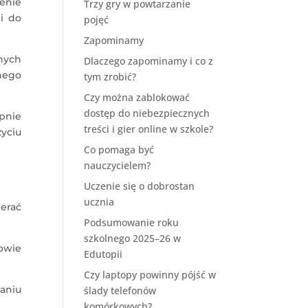
enie
Trzy gry w powtarzanie
i do
pojęć
Zapominamy
żnych
Dlaczego zapominamy i co z
nego
tym zrobić?
Czy można zablokować
dostęp do niebezpiecznych
ępnie
treści i gier online w szkole?
yciu
Co pomaga być
nauczycielem?
Uczenie się o dobrostan
ucznia
ierać
Podsumowanie roku
szkolnego 2025–26 w
iowie
Edutopii
Czy laptopy powinny pójść w
aniu
ślady telefonów
komórkowych?