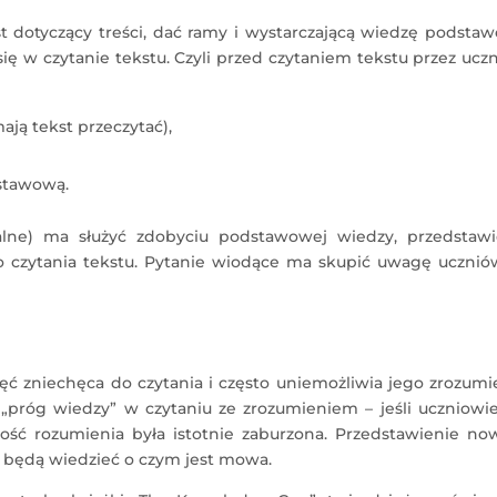
t dotyczący treści, dać ramy i wystarczającą wiedzę podsta
ię w czytanie tekstu. Czyli przed czytaniem tekstu przez ucz
mają tekst przeczytać),
stawową.
lne) ma służyć zdobyciu podstawowej wiedzy, przedstawi
o czytania tekstu. Pytanie wiodące ma skupić uwagę ucznió
ęć zniechęca do czytania i często uniemożliwia jego zrozumi
próg wiedzy” w czytaniu ze zrozumieniem – jeśli uczniowie
ność rozumienia była istotnie zaburzona. Przedstawienie no
t będą wiedzieć o czym jest mowa.