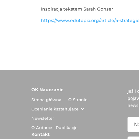
Inspiracja tekstem Sarah Gonser
https://www.edutopia.org/article/4-strategi
OK Nauczanie
Jeśli
pojaw
Strona główna
O Stronie
newsl
Ocenianie kształtujące
Newsletter
O Autorce i Publikacje
Kontakt