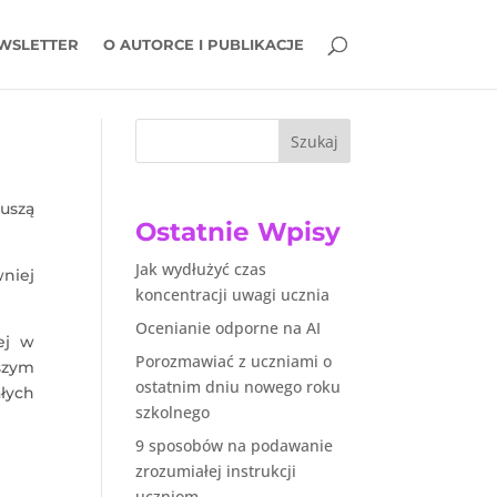
WSLETTER
O AUTORCE I PUBLIKACJE
Szukaj
uszą
Ostatnie Wpisy
Jak wydłużyć czas
niej
koncentracji uwagi ucznia
Ocenianie odporne na AI
ej w
Porozmawiać z uczniami o
szym
ostatnim dniu nowego roku
łych
szkolnego
9 sposobów na podawanie
zrozumiałej instrukcji
uczniom