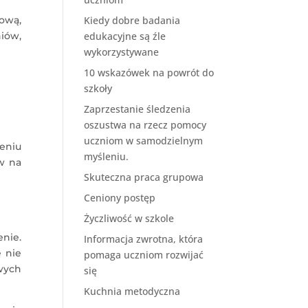
wową,
Kiedy dobre badania
niów,
edukacyjne są źle
wykorzystywane
10 wskazówek na powrót do
szkoły
Zaprzestanie śledzenia
oszustwa na rzecz pomocy
uczniom w samodzielnym
eniu
myśleniu.
w na
Skuteczna praca grupowa
Ceniony postęp
Życzliwość w szkole
enie.
Informacja zwrotna, która
 nie
pomaga uczniom rozwijać
wych
się
Kuchnia metodyczna