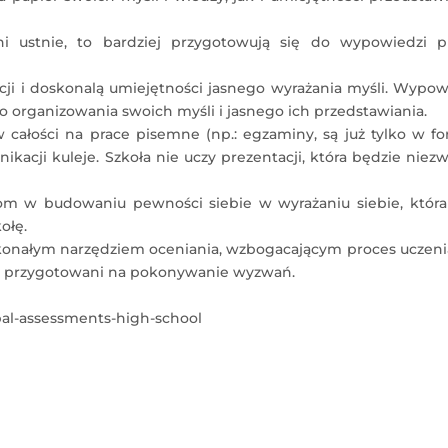
ni ustnie, to bardziej przygotowują się do wypowiedzi p
acji i doskonalą umiejętności jasnego wyrażania myśli. Wypo
organizowania swoich myśli i jasnego ich przedstawiania.
 całości na prace pisemne (np.: egzaminy, są już tylko w f
kacji kuleje. Szkoła nie uczy prezentacji, która będzie niez
 w budowaniu pewności siebie w wyrażaniu siebie, która 
ołę.
konałym narzędziem oceniania, wzbogacającym proces uczenia
ze przygotowani na pokonywanie wyzwań.
bal-assessments-high-school