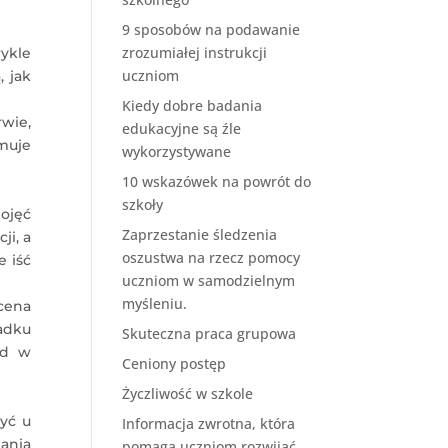
9 sposobów na podawanie
zrozumiałej instrukcji
ykle
uczniom
, jak
Kiedy dobre badania
rwie,
edukacyjne są źle
muje
wykorzystywane
10 wskazówek na powrót do
szkoły
ojęć
Zaprzestanie śledzenia
ji, a
oszustwa na rzecz pomocy
 iść
uczniom w samodzielnym
myśleniu.
cena
padku
Skuteczna praca grupowa
ąd w
Ceniony postęp
Życzliwość w szkole
zyć u
Informacja zwrotna, która
iania
pomaga uczniom rozwijać