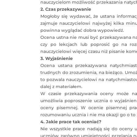
nauczycielom możliwość przekazania natych
2. Czas przekazywanie
Mogłoby się wydawać, że ustana informacj
zajmuje nauczycielowi najwyżej kilka minut
powinna wyglądać dobra wypowiedź.
Ocena ustna nie musi być przekazywana na
czy po lekcjach lub poprosić go na ro
nauczycielowi więcej czasu niż pisanie kom
3. Wyjaśnienie
Ocena ustana przekazywana natychmiast
trudnych do zrozumienia, na bieżąco. Umożl
to pozwala nauczycielowi na natychmiasto
dalej z materiałem.
W czasie przekazywania oceny może na
umożliwia poproszenie ucznia o wyjaśnien
oceny pisemnej. W ocenie pisemnej prac
rozumowaniu ucznia i nie ma okazji go o to 
4. Jakie prace tak oceniać?
Nie wszystkie prace nadają się do oceny 
uczniów zarówno umiejętności przelania na