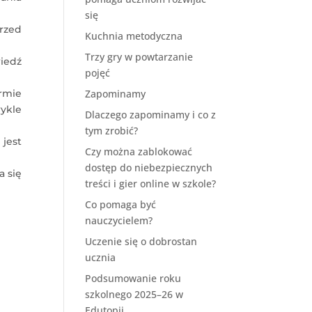
się
rzed
Kuchnia metodyczna
Trzy gry w powtarzanie
wiedź
pojęć
ormie
Zapominamy
wykle
Dlaczego zapominamy i co z
tym zrobić?
jest
Czy można zablokować
dostęp do niebezpiecznych
 się
treści i gier online w szkole?
Co pomaga być
nauczycielem?
Uczenie się o dobrostan
ucznia
Podsumowanie roku
szkolnego 2025–26 w
Edutopii