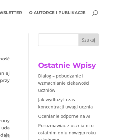
WSLETTER
O AUTORCE I PUBLIKACJE
Szukaj
ność
Ostatnie Wpisy
niej
Dialog – pobudzanie i
„przy
wzmacnianie ciekawości
uczniów
Jak wydłużyć czas
koncentracji uwagi ucznia
Ocenianie odporne na AI
rony
Porozmawiać z uczniami o
i uda
ostatnim dniu nowego roku
dają
szkolnego