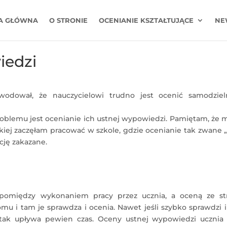
A GŁÓWNA
O STRONIE
OCENIANIE KSZTAŁTUJĄCE
NE
iedzi
powodował, że nauczycielowi trudno jest ocenić samodziel
blemu jest ocenianie ich ustnej wypowiedzi. Pamiętam, że m
kiej zaczęłam pracować w szkole, gdzie ocenianie tak zwane 
kcję zakazane.
 pomiędzy wykonaniem pracy przez ucznia, a oceną ze st
omu i tam je sprawdza i ocenia. Nawet jeśli szybko sprawdzi 
 tak upływa pewien czas. Oceny ustnej wypowiedzi ucznia 