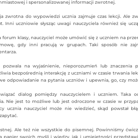
miastowej i spersonalizowanej informacji zwrotnej.
a zwrotna do wypowiedzi ucznia zajmuje czas lekcji. Ale zw
. Inni uczniowie słysząc uwagi nauczyciela również się uczą
 forum klasy, nauczyciel może umówić się z uczniem na prze
zmowę, gdy inni pracują w grupach. Taki sposób nie zaj
entarza.
 pozwala na wyjaśnienie, nieporozumień lub znaczenia p
iwia bezpośrednią interakcję z uczniami w czasie trwania lekc
we odpowiadanie na pytania uczniów i upewnia, go, czy może
wiązać dialog pomiędzy nauczycielem i uczniem. Taka o
ia. Nie jest to możliwe lub jest odroczone w czasie w przy
y ucznia nauczyciel może nie wiedzieć, skąd powstał bł
zapytać.
ustnej. Ale też nie wszystkie do pisemnej. Powinniśmy ćwic
 papier swoich myśli i wiedzy, jak i umiejętności przedstaw