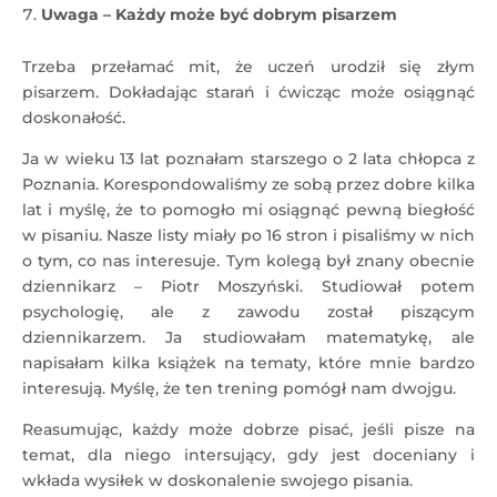
Uwaga – Każdy może być dobrym pisarzem
Trzeba przełamać mit, że uczeń urodził się złym
pisarzem. Dokładając starań i ćwicząc może osiągnąć
doskonałość.
Ja w wieku 13 lat poznałam starszego o 2 lata chłopca z
Poznania. Korespondowaliśmy ze sobą przez dobre kilka
lat i myślę, że to pomogło mi osiągnąć pewną biegłość
w pisaniu. Nasze listy miały po 16 stron i pisaliśmy w nich
o tym, co nas interesuje. Tym kolegą był znany obecnie
dziennikarz – Piotr Moszyński. Studiował potem
psychologię, ale z zawodu został piszącym
dziennikarzem. Ja studiowałam matematykę, ale
napisałam kilka książek na tematy, które mnie bardzo
interesują. Myślę, że ten trening pomógł nam dwojgu.
Reasumując, każdy może dobrze pisać, jeśli pisze na
temat, dla niego intersujący, gdy jest doceniany i
wkłada wysiłek w doskonalenie swojego pisania.