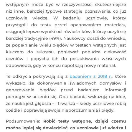
wstępnym
może być w rzeczywistości skuteczniejsze
niż inne, bardziej typowe strategie poznawania, co już
uczniowie wiedzą. W badaniu uczniowie, którzy
przystąpili do testu przed opanowaniem materiału,
osiągnęli lepsze wyniki od rówieśników, którzy uczyli się
bardziej tradycyjnie (49%). Naukowcy doszli do wniosku,
że popełnianie wielu błędów w testach wstępnych jest
kluczem do sukcesu, ponieważ pobudza ciekawość
uczniów i popycha ich do poszukiwania właściwych
odpowiedzi, gdy w końcu napotkają nowy materiał.
Te odkrycia pokrywają się z
badaniem z 2018 r.
, które
wykazało, że dokonywanie świadomych domysłów i
generowanie błędów przed badaniem informacji
pomogło w uczeniu się. Oba badania wskazują na ideę,
że nauka jest głębsza – i trwalsza – kiedy uczniowie robią
coś źle i poprawiają swoje nieporozumienia i błędy.
Podsumowanie:
Robić testy wstępne, dzięki czemu
można lepiej się dowiedzieć, co uczniowie już wiedza i